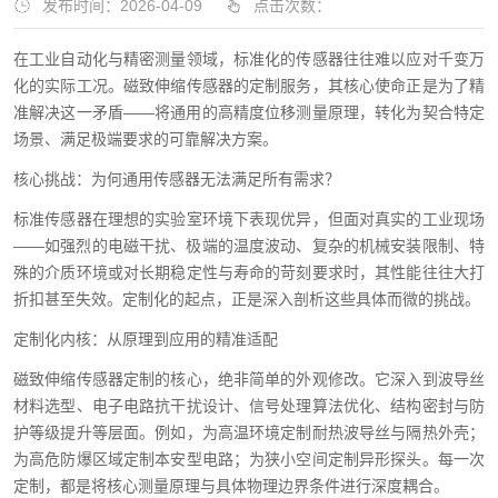
发布时间：2026-04-09
点击次数：
在工业自动化与精密测量领域，标准化的传感器往往难以应对千变万
化的实际工况。磁致伸缩传感器的定制服务，其核心使命正是为了精
准解决这一矛盾——将通用的高精度位移测量原理，转化为契合特定
场景、满足极端要求的可靠解决方案。
核心挑战：为何通用传感器无法满足所有需求？
标准传感器在理想的实验室环境下表现优异，但面对真实的工业现场
——如强烈的电磁干扰、极端的温度波动、复杂的机械安装限制、特
殊的介质环境或对长期稳定性与寿命的苛刻要求时，其性能往往大打
折扣甚至失效。定制化的起点，正是深入剖析这些具体而微的挑战。
定制化内核：从原理到应用的精准适配
磁致伸缩传感器定制的核心，绝非简单的外观修改。它深入到波导丝
材料选型、电子电路抗干扰设计、信号处理算法优化、结构密封与防
护等级提升等层面。例如，为高温环境定制耐热波导丝与隔热外壳；
为高危防爆区域定制本安型电路；为狭小空间定制异形探头。每一次
定制，都是将核心测量原理与具体物理边界条件进行深度耦合。