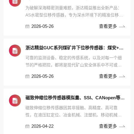
为破解深海精密测量难题，浙达精益推出全新产品：
AS水密型位移传感器，专为深水环境下的精准位移检
测而设计，最高可实现微米级高精度位移测量，满足
2026-05-26
查看更多
水下各类严苛工况自动化场景需求。
浙达精益GUC系列煤矿井下位移传感器：煤安+防爆双认证
可靠的监测设备、稳定的传感系统，以及对每一个细
节的严格把控，都将是现代矿山安全体系中不可或缺
的一部分。
2026-05-26
查看更多
磁致伸缩位移传感器模拟量、SSI、CANopen等 不同信号输出各有何优势？
磁致伸缩位移传感器因其非接触、高精度、高可靠
性，在液压缸定位、冶金机械、注塑机、移动机械等
领域得到广泛应用。然而，在实际选型，信号输出方
2026-04-22
查看更多
式直接决定了传感器与控制