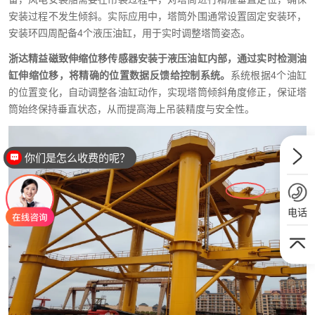
安装过程不发生倾斜。实际应用中，塔筒外围通常设置固定安装环，
安装环四周配备
4
个液压油缸，用于实时调整塔筒姿态。
浙达精益磁致伸缩位移传感器安装于液压油缸内部，通过实时检测油
缸伸缩位移，将精确的位置数据反馈给控制系统。
系统根据
4
个油缸
的位置变化，自动调整各油缸动作，实现塔筒倾斜角度修正，保证塔
筒始终保持垂直状态，从而提高海上吊装精度与安全性。
你们是怎么收费的呢？
电话