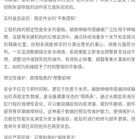
控制失调导致的动作突兀或失控风险。
实时姿态监控：稳定作业的“平衡感知”
工程机械的稳定性是安全的基础。磁致伸缩传感器被广泛应用于伸缩
臂、支腿等关键机构的位移监测中。通过持续测量多个关节和支撑点
的精确位置，控制系统能够实时计算出整机的重心、倾角与载荷分
布。一旦监测数据接近安全阈值，系统便能立即发出预警甚至自动干
预，调整动作或锁死危险操作，有效防止倾覆、超载等重大事故的发
生，如同为机械赋予了时刻警惕的平衡感。
预见性维护：故障隐患的“预警前哨”
安全不仅在于即时控制，更在于防患于未然。磁致伸缩传感器持续输
出的高稳定性数据，是设备健康状态的“晴雨表”。通过长期监测液压
缸行程的规律性变化，可以敏锐捕捉到内部泄漏、密封件磨损、部件
疲劳等早期故障特征。这种基于数据的预见性维护能力，使得维护人
员能在性能劣化演变为安全事故前，就及时进行检修与部件更换，彻
底将许多潜在风险扼杀在萌芽状态。
适应严苛环境：可靠耐用的“钢铁意志”