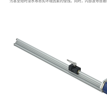
污甚至短时浸水等恶劣环境因素的侵蚀。同时，内部波导丝被