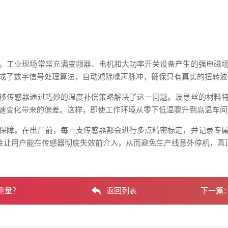
。工业现场常常充满变频器、电机和大功率开关设备产生的强电磁
成了数字信号处理算法，自动滤除噪声脉冲，确保只有真实的扭转波
移传感器通过巧妙的温度补偿策略解决了这一问题。波导丝的材料
速变化带来的偏差。这样，即使工作环境从零下低温骤升到高温车间
保障。在出厂前，每一支传感器都会进行多点精密标定，并记录专
特性让用户能在传感器彻底失效前介入，从而避免生产线意外停机，真
测量？
返回列表
下一篇