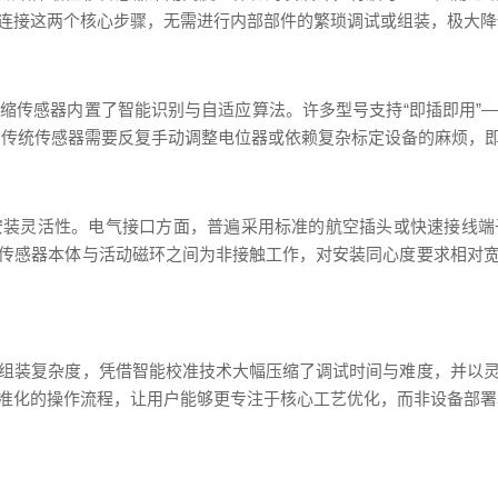
连接这两个核心步骤，无需进行内部部件的繁琐调试或组装，极大降
缩传感器内置了智能识别与自适应算法。许多型号支持“即插即用”
了传统传感器需要反复手动调整电位器或依赖复杂标定设备的麻烦，
安装灵活性。电气接口方面，普遍采用标准的航空插头或快速接线端
传感器本体与活动磁环之间为非接触工作，对安装同心度要求相对
组装复杂度，凭借智能校准技术大幅压缩了调试时间与难度，并以
准化的操作流程，让用户能够更专注于核心工艺优化，而非设备部署