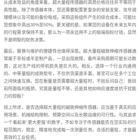
从成本效益的角度来看，超大量程传感器的高昂价格往往并不等同于
高性能。除了传感器本体，您还需要配置更复杂的安装支架、信号调
理模块以及可能的备份电缆。采购这些组件产生的综合成本，可能比
您想象中高出30%至50%。更关键的是，如果您的设备在未来五年内
的行程需求保持不变，那么为一项永远用不上的极端指标付钱，显然
不是明智的财务决策。
最后，替换与维护的便捷性也值得深思。超大量程磁致伸缩传感器通
常属于非标或半定制产品，一旦出现故障，备件采购周期可能长达数
周，这对生产线的停机损失是巨大的。相反，选择一个行业内通用
的、中等量程的成熟型号，不仅供货渠道丰富，甚至可以在多个工位
之间快速互换。您在衡量是否需要超大量程时，不妨反问自己：我目
前所面临的瓶颈，究竟是量程不够，还是其他如响应速度或抗干扰能
力的短板？
综上所述，是否选择超大量程的磁致伸缩传感器，应当基于真实的应
用场景、机械结构限制、预算空间以及长期运维的可行性。与其追求
一个看起来“更大更强”的数字，不如专注于传感器能否在您实际的行
程范围内，稳定、精准地完成每一次测量任务。合适的量程，才是最
高效的工业投资。