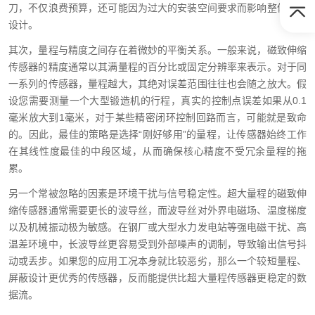
刀，不仅浪费预算，还可能因为过大的安装空间要求而影响整体机械
设计。
其次，量程与精度之间存在着微妙的平衡关系。一般来说，磁致伸缩
传感器的精度通常以其满量程的百分比或固定分辨率来表示。对于同
一系列的传感器，量程越大，其绝对误差范围往往也会随之放大。假
设您需要测量一个大型锻造机的行程，真实的控制点误差如果从0.1
毫米放大到1毫米，对于某些精密闭环控制回路而言，可能就是致命
的。因此，最佳的策略是选择“刚好够用”的量程，让传感器始终工作
在其线性度最佳的中段区域，从而确保核心精度不受冗余量程的拖
累。
另一个常被忽略的因素是环境干扰与信号稳定性。超大量程的磁致伸
缩传感器通常需要更长的波导丝，而波导丝对外界电磁场、温度梯度
以及机械振动极为敏感。在钢厂或大型水力发电站等强电磁干扰、高
温差环境中，长波导丝更容易受到外部噪声的调制，导致输出信号抖
动或丢步。如果您的应用工况本身就比较恶劣，那么一个较短量程、
屏蔽设计更优秀的传感器，反而能提供比超大量程传感器更稳定的数
据流。