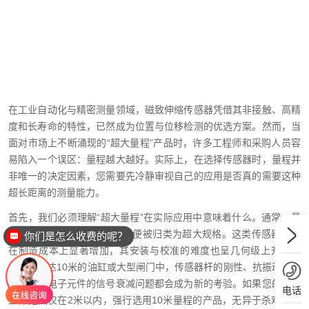
在工业自动化与精密测量领域，磁致伸缩传感器凭借其非接触、高精
度和长寿命的特性，已然成为位置与位移检测的优选方案。然而，当
面对市场上不断涌现的“超大量程”产品时，许多工程师和采购人员容
易陷入一个误区：量程越大越好。实际上，在选择传感器时，量程并
非唯一的决定因素，您需要先冷静审视自己的应用是否真的需要这种
超长距离的测量能力。
首先，我们必须理解“超大量程”在实际应用中意味着什么。通常，量
程超过5米的磁致伸缩传感器便被归类为超大规格。这类传感器不仅
你们是怎么收费的呢？
在制造成本上显著增加，其安装与校准的难度也呈几何级上升。例
如，在长达10米的油缸或大型闸门中，传感器杆的刚性、抗振动能力
以及内部电子元件的信号衰减问题都会成为新的考验。如果您的设备
电话
工作范围仅在2米以内，强行选用10米量程的产品，无异于杀鸡用牛