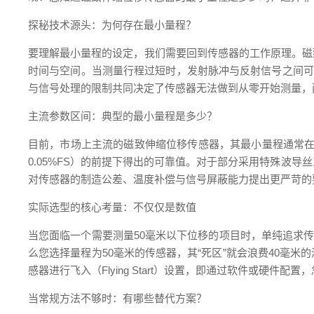
探秘技术源头：为何存在最小量程？
要理解最小量程的设定，我们需要回到传感器的工作原理。磁
时间与空间。当测量行程过短时，发射脉冲与反射信号之间可
与信号处理的限制共同决定了传感器无法做到从零开始测量，
主流参数区间：典型的最小量程是多少？
目前，市场上主流的磁致伸缩位移传感器，其最小量程通常在5
0.05%FS）的前提下得出的可靠值。对于部分采用特殊波
对传感器的制造公差、温度补偿与信号屏蔽能力提出更严苛的
实际选型的核心考量：不仅仅是数值
当您面临一个需要测量50毫米以下位移的项目时，单纯追求传
么您选择量程为50毫米的传感器，其“死区”就会浪费40毫
感器进行飞入（Flying Start）设置，即通过软件或硬件
当常规方法不够时：有哪些替代方案？