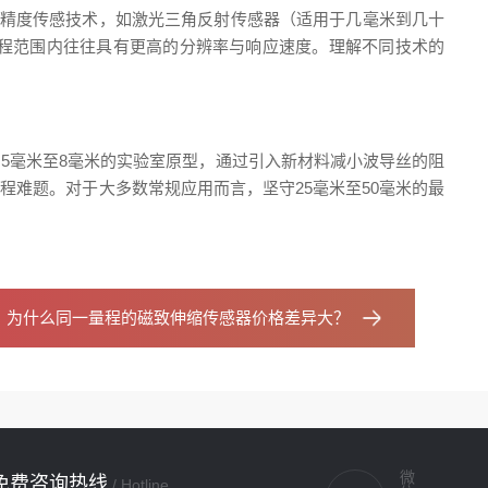
高精度传感技术，如激光三角反射传感器（适用于几毫米到几十
程范围内往往具有更高的分辨率与响应速度。理解不同技术的
5毫米至8毫米的实验室原型，通过引入新材料减小波导丝的阻
难题。对于大多数常规应用而言，坚守25毫米至50毫米的最
：
为什么同一量程的磁致伸缩传感器价格差异大？
免费咨询热线
/ Hotline