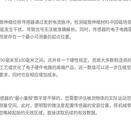
致伸缩位移传感器通过发射电流脉冲，检测磁致伸缩材料中因磁场
能发生干扰，导致信号无法被准确解析。同时，传感器的电子电路需
而是存在一个最小可测量的起点位置。
0毫米至100毫米之间。这并非一个硬性规定，而是大多数制造商经
导丝工艺或优化了电子硬件电路的高端产品，这一数值可以进一步压缩至
要求，同时也会相应增加成本。
感器的“最小量程”数字是不够的。您需要评估被测物体的实际运动
米的测量空间。此时，更明智的做法是配置传感器的安装位置，将机
配置，忽略掉起始的无效区域，直接读取后续的有效数据。