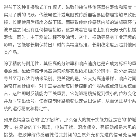
得益于这种非接触式工作模式，磁致伸缩位移传感器在寿命和精度上
实现了质的飞跃。传统电位计或电阻式传感器容易因物理接触导致磨
损，长期使用后精度必然下降。而磁致伸缩传感器内部的游标磁环与
波导丝之间没有任何物理接触，这意味着它理论上拥有无限长的机械
寿命。同时，由于测量过程不受油污、灰尘、振动等恶劣工业环境的
影响，它能够长期保持出厂时的高精度标准，长期稳定度远超其他同
类产品。
除了精度与耐用性，其极高的分辨率和响应速度也是它成为标杆的重
要原因。磁致伸缩传感器通常能够实现微米级的分辨率，部分高端型
号甚至可以达到纳米级别。更关键的是，它支持高速采样，响应时间
通常在毫秒级别。对于需要高精度同步控制的伺服系统或液压系统而
言，这种即时反馈能力至关重要。它能够精确捕捉到微小的位移变化
并及时输出信号，使得控制环路能够快速做出调整，从而保证整个系
统的运行精度和稳定性。
如果说精度是它的“金字招牌”，那么强大的抗干扰能力就是它的“护城
河”。在复杂的工业现场，电磁干扰、温度骤变、强振动都是常见的
挑战。磁致伸缩传感器凭借其封闭的金属外壳和先进的信号处理电