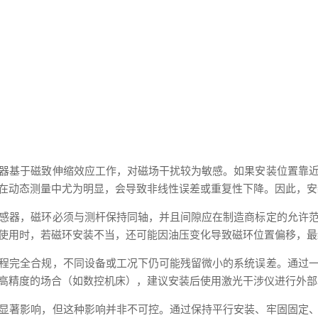
器基于磁致伸缩效应工作，对磁场干扰较为敏感。如果安装位置靠
在动态测量中尤为明显，会导致非线性误差或重复性下降。因此，安
感器，磁环必须与测杆保持同轴，并且间隙应在制造商标定的允许
使用时，若磁环安装不当，还可能因油压变化导致磁环位置偏移，最
程完全合规，不同设备或工况下仍可能残留微小的系统误差。通过
高精度的场合（如数控机床），建议安装后使用激光干涉仪进行外部
显著影响，但这种影响并非不可控。通过保持平行安装、牢固固定