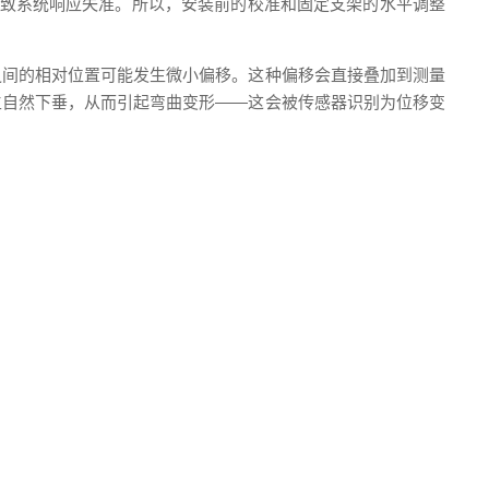
导致系统响应失准。所以，安装前的校准和固定支架的水平调整
之间的相对位置可能发生微小偏移。这种偏移会直接叠加到测量
生自然下垂，从而引起弯曲变形——这会被传感器识别为位移变