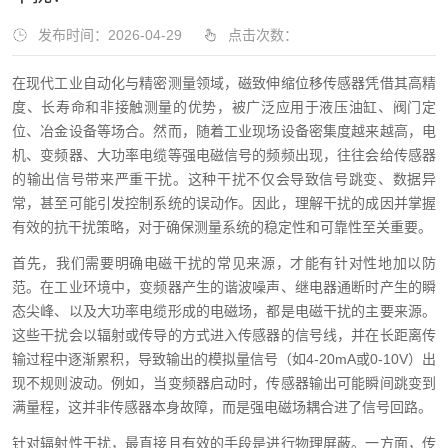
发布时间：2026-04-29
点击次数：
在现代工业自动化与精密测量领域，磁致伸缩位移传感器凭借其高精
度、长寿命和非接触测量的优势，被广泛应用于液压油缸、阀门定
位、冶金设备等场合。然而，随着工业现场设备密集度越来越高，电
机、变频器、大功率电缆等强电磁信号的频频出现，往往会给传感器
的输出信号带来严重干扰。这种干扰不仅会导致信号跳变、数据异
常，甚至可能引发控制系统的误动作。因此，理解干扰的成因并掌握
有效的抗干扰策略，对于确保测量系统的稳定性和可靠性至关重要。
首先，我们需要明确电磁干扰的常见来源，才能有针对性地加以防
范。在工业环境中，变频器产生的谐波噪声、继电器通断时产生的瞬
态尖峰、以及大功率电缆形成的电磁场，都是电磁干扰的主要来源。
这些干扰会以辐射或传导的方式进入传感器的信号线，并在长距离传
输过程中逐渐累积，导致输出的模拟量信号（如4-20mA或0-10V）出
现不规则波动。例如，当变频器启动时，传感器输出可能瞬间跳变到
满量程，这并非传感器本身故障，而是强电磁场耦合进了信号回路。
针对辐射性干扰，最直接且有效的手段是进行物理屏蔽。一方面，传