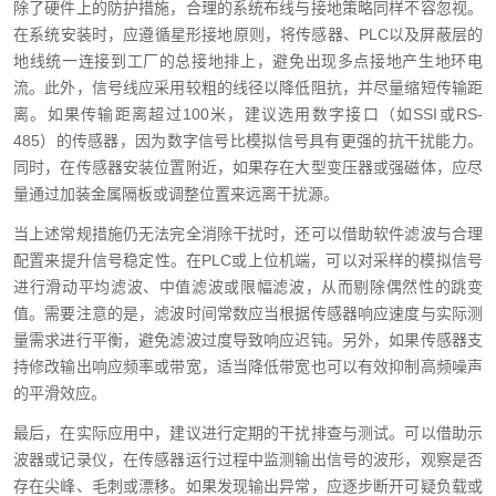
除了硬件上的防护措施，合理的系统布线与接地策略同样不容忽视。
在系统安装时，应遵循星形接地原则，将传感器、PLC以及屏蔽层的
地线统一连接到工厂的总接地排上，避免出现多点接地产生地环电
流。此外，信号线应采用较粗的线径以降低阻抗，并尽量缩短传输距
离。如果传输距离超过100米，建议选用数字接口（如SSI或RS-
485）的传感器，因为数字信号比模拟信号具有更强的抗干扰能力。
同时，在传感器安装位置附近，如果存在大型变压器或强磁体，应尽
量通过加装金属隔板或调整位置来远离干扰源。
当上述常规措施仍无法完全消除干扰时，还可以借助软件滤波与合理
配置来提升信号稳定性。在PLC或上位机端，可以对采样的模拟信号
进行滑动平均滤波、中值滤波或限幅滤波，从而剔除偶然性的跳变
值。需要注意的是，滤波时间常数应当根据传感器响应速度与实际测
量需求进行平衡，避免滤波过度导致响应迟钝。另外，如果传感器支
持修改输出响应频率或带宽，适当降低带宽也可以有效抑制高频噪声
的平滑效应。
最后，在实际应用中，建议进行定期的干扰排查与测试。可以借助示
波器或记录仪，在传感器运行过程中监测输出信号的波形，观察是否
存在尖峰、毛刺或漂移。如果发现输出异常，应逐步断开可疑负载或