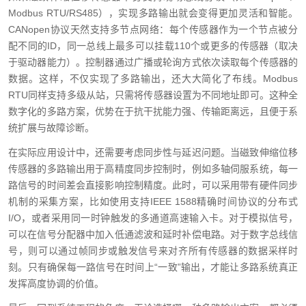
Modbus RTU/RS485），实现多路输出就会变得更加灵活和智能。
CANopen协议天然支持多节点网络：每个传感器作为一个节点被分
配不同的ID，同一总线上最多可以挂载110个或更多的传感器（取决
于驱动器能力）。控制器通过广播或轮询方式依次读取每个传感器的
数据。这样，不仅实现了多路输出，还大大简化了布线。Modbus
RTU同样支持多级从站，只需将传感器设置为不同地址即可。这种全
数字化的多路方案，优势在于抗干扰能力强、传输距离远，且便于系
统扩展与故障诊断。
在实际应用设计中，还需要考虑同步性与延迟问题。当磁致伸缩位移
传感器的多路输出用于高精度同步控制时，例如多轴伺服系统，每一
路信号的时间差会直接影响控制精度。此时，可以采用带有硬件同步
机制的采集方案，比如使用支持IEEE 1588精确时间协议的分布式
I/O，或者采用同一时钟触发的多通道高速输入卡。对于模拟信号，
可以在信号分配器中加入低通滤波和延时补偿电路。对于数字总线信
号，则可以通过帧同步或触发信号来对齐所有传感器的数据采样时
刻。只有确保每一路信号在时间上“一致”输出，才能让多路系统真正
发挥高度协调的价值。