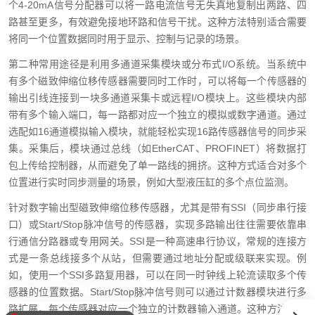
个4-20mA信号分配器可以将一路电流信号无失真地复制出两路、四
路甚至更多，有效避免接地环路和信号干扰。这种方法特别适合需要
将同一个位置数据同时用于显示、控制与记录的场景。
第二种常用途径是利用多通道采集模块或分布式I/O系统。当系统中
有多个磁致伸缩位移传感器需要同时工作时，可以将每一个传感器的
输出引线连接到一块多通道采集卡或远程I/O模块上。这些模块内部
带有多个输入端口，每一路都对应一个独立的模拟或数字通道。通过
选配如16通道模拟输入模块，就能轻松实现16路传感器信号的同步采
集。采集后，模块通过总线（如EtherCAT、PROFINET）将数据打
包上传给控制器，从而避免了单一路线的拥挤。这种方式适合对多个
位置进行实时同步测量的场景，例如大型液压缸的多个点位监测。
针对数字输出型磁致伸缩位移传感器，尤其是带有SSI（同步串行接
口）或Start/Stop脉冲信号的传感器，实现多路输出往往需要依靠串
行通信分路器或专用网关。SSI是一种高速串行协议，常规的连接方
式是一条总线接多个从站，但需要通过地址分配或级联来实现。例
如，使用一个SSI多路复用器，可以在同一时钟线上轮流读取多个传
感器的位置数据。Start/Stop脉冲信号则可以通过计数器模块进行多
路扩展，每个传感器对应一个独立的计数器输入通道。这种方法在长