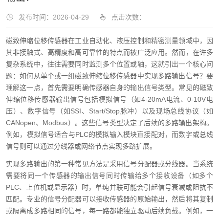
发布时间：2026-04-29
点击次数：
磁致伸缩位移传感器在工业自动化、液压控制和精密测量领域中，因
其非接触式、高精度和高可靠性的特点而被广泛应用。然而，在许多
复杂系统中，往往需要同时监测多个位置或轴，这就引出一个核心问
题：如何从单个或一组磁致伸缩位移传感器中实现多路输出信号？要
理解这一点，首先需要明确传感器自身的输出信号类型。常见的磁致
伸缩位移传感器输出信号包括模拟信号（如4-20mA电流、0-10V电
压）、数字信号（如SSI、Start/Stop脉冲）以及现场总线协议（如
CANopen、Modbus）。这些信号类型决定了后续的多路输出架构。
例如，模拟信号适合与PLC的模拟输入模块直接配对，而数字或总线
信号则可以通过分线器或网络节点实现多路扩展。
实现多路输出的第一种常见方法是采用信号分配器或分线器。当系统
需要将同一个传感器的输出信号同时传输给多个接收设备（如多个
PLC、上位机或显示器）时，单纯并联可能会引起信号衰减或阻抗不
匹配。专业的信号分配器可以接收传感器的原始输出，然后将其复制
或隔离成多路相同的信号，每一路都能独立驱动后续负载。例如，一