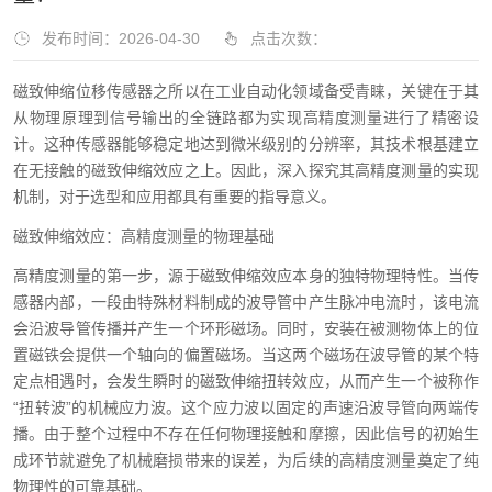
发布时间：2026-04-30
点击次数：
磁致伸缩位移传感器之所以在工业自动化领域备受青睐，关键在于其
从物理原理到信号输出的全链路都为实现高精度测量进行了精密设
计。这种传感器能够稳定地达到微米级别的分辨率，其技术根基建立
在无接触的磁致伸缩效应之上。因此，深入探究其高精度测量的实现
机制，对于选型和应用都具有重要的指导意义。
磁致伸缩效应：高精度测量的物理基础
高精度测量的第一步，源于磁致伸缩效应本身的独特物理特性。当传
感器内部，一段由特殊材料制成的波导管中产生脉冲电流时，该电流
会沿波导管传播并产生一个环形磁场。同时，安装在被测物体上的位
置磁铁会提供一个轴向的偏置磁场。当这两个磁场在波导管的某个特
定点相遇时，会发生瞬时的磁致伸缩扭转效应，从而产生一个被称作
“扭转波”的机械应力波。这个应力波以固定的声速沿波导管向两端传
播。由于整个过程中不存在任何物理接触和摩擦，因此信号的初始生
成环节就避免了机械磨损带来的误差，为后续的高精度测量奠定了纯
物理性的可靠基础。