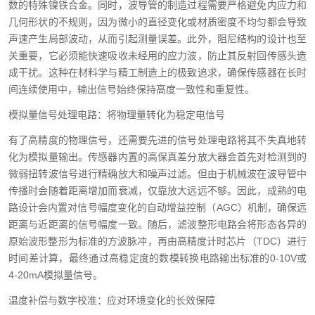
数的特殊镍铁合金。同时，波导管的制造过程需要严格避免内应力和
几何形状的不规则，因为微小的直径变化或材质密度不均匀都会导致
声速产生局部波动，从而引起测量误差。此外，阻尼结构的设计也至
关重要，它必须能快速吸收未经用的应力波，防止其反射回传感头造
成干扰。这种在材料学与精工制造上的极致追求，确保传感器在长时
间连续使用中，输出信号始终保持高度一致性和重复性。
模拟量信号处理电路：将物理量转化为稳定电信号
有了高精度的物理信号，还需要先进的信号处理电路将其不失真地转
化为模拟量输出。传感器内置的高保真差分放大器会首先对检测到的
微弱扭转波信号进行精确放大和噪声过滤。但由于机械波在波导管中
传播时会随着距离增加而衰减，仅靠放大远远不够。因此，成熟的电
路设计会内置对信号幅度变化的自动增益控制（AGC）机制，确保远
距离与近距离的信号幅度一致。随后，滤波整形电路会将形态各异的
原始波形整形为标准的方波脉冲，再由高精度计时芯片（TDC）进行
时间差计算，最终通过高稳定度的数模转换电路输出标准的0-10V或
4-20mA模拟量信号。
温度补偿与数字校准：应对环境变化的长效保障