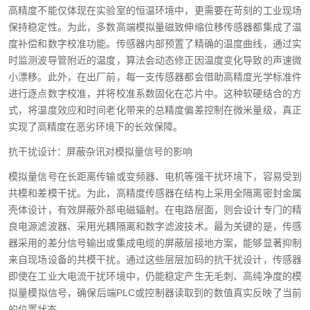
高精度不能仅体现在实验室的恒温环境中，更需要在苛刻的工业现场
保持稳定性。为此，多数高端模拟量磁致伸缩位移传感器都集成了温
度补偿和数字校准功能。传感器内部预置了精确的温度曲线，通过实
时监测波导管附近的温度，算法会动态修正因温度变化导致的声速微
小漂移。此外，在出厂前，每一支传感器都会借助高精度光学标准件
进行逐点数字校准，并将校准系数固化在芯片中。这种软硬结合的方
式，将温度效应和时间老化带来的总精度偏差控制在微米量级，真正
实现了高精度在恶劣环境下的长效保障。
抗干扰设计：屏蔽杂讯对模拟量信号的影响
模拟量信号在长距离传输或变频器、电机等强干扰环境下，容易受到
共模和差模干扰。为此，高精度传感器在结构上采用全隔离密封金属
壳体设计，有效屏蔽外部电磁辐射。在电路层面，则会设计专门的精
良电源滤波器、采用光耦隔离和数字滤波技术。最为关键的是，传感
器采用的差分信号输出或集成电缆的屏蔽层接地方案，能够显著抑制
来自现场设备的共模干扰。通过这些层层加码的抗干扰设计，传感器
即使在工业大电流干扰环境中，仍能稳定产生无毛刺、高纯净度的模
拟量模拟信号，确保后端PLC或控制器读取到的数值真实反映了当前
的位置状态。