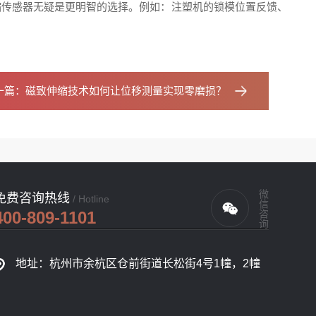
缩传感器无疑是更明智的选择。例如：注塑机的锁模位置反馈、
一篇：
磁致伸缩技术如何让位移测量实现零磨损？
微信咨询
免费咨询热线
/ Hotline
400-809-1101
地址：杭州市余杭区仓前街道长松街4号1幢，2幢