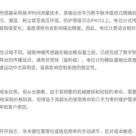
传感器采用脉冲时间测量技术，其输出信号为数字脉冲或经过精确
污、潮湿、粉尘甚至高压环境，防护等级可达IP67以上。电位计式
致阻值变化；温度漂移也会影响输出精度。因此，电位计更适合相对
），但产生过程不同。磁致伸缩传感器在输出模拟量之前，已经完成了数
导丝的传播延迟，通常非常快（毫秒级）。电位计的模拟量输出是
速运动中尤其明显，容易影响控制系统的稳定性。
成本优势。但从长期看，由于其频繁的机械磨损和较短的寿命，需
初始采购价格较高，但得益于其超长的使用寿命和几乎为零的维护需
率和客户抱怨。
开环指示、非关键位置限位或极低频率的手动调节，且对成本敏感