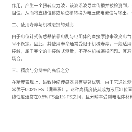
作用，产生一个扭转应力波，该波沿波导丝传播并被检测到，
阻值，从而将直线位移或角位移转换为电压或电流信号输出。
二、使用寿命与机械磨损的对比
由于电位计式传感器依靠电刷与电阻体的直接摩擦来改变电气
号不稳定。因此，其使用寿命通常受限于机械寿命，一般适用
接触，属于完全的非接触式测量，不存在机械磨损问题。其寿
场合。
三、精度与分辨率的高低之分
在精度表现上，磁致伸缩传感器具有显著优势。由于它通过测
常优于0.02% FS（满量程）。这种高精度使其成为液压
线性度通常在0.5% FS至1% FS之间，且分辨率受到电