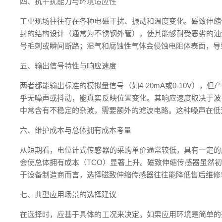
四、抗干扰能力与环境适应性
工业现场往往存在各种电磁干扰、振动和温度变化。磁致伸缩
封的结构设计（通常为不锈钢外管），使其能够耐受恶劣的油
号毛刺或瞬间断路；湿气和腐蚀性气体会侵蚀电阻体表面，导
五、输出信号特性与响应速度
两者都能输出标准的模拟量信号（如4-20mA或0-10V
乎无噪声或抖动，能真实反映位置变化。其响应速度取决于波
中常含有不稳定的杂波，需要额外的滤波电路。这种噪声在低
六、维护成本与总体拥有成本考量
从短期看，电位计式传感器的采购单价通常较低，具有一定的
会使总体拥有成本（TCO）显著上升。磁致伸缩传感器虽然
于设备制造商而言，选择磁致伸缩传感器往往能降低售后维修
七、典型应用场景的选择建议
在选择时，应基于具体的工况来决定。如果应用环境是简单的