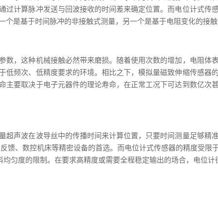
通过计算脉冲发送与回波接收的时间差来确定位置。而电位计式传
一个是基于时间脉冲的非接触式测量，另一个是基于电阻变化的接触
参数，这种机械接触必然带来磨损。随着使用次数的增加，电阻体
于低频次、低精度要求的环境。相比之下，模拟量磁致伸缩传感器
命主要取决于电子元器件的理论寿命，在正常工况下可达到数亿次
量超声波在波导丝中的传播时间来计算位置，只要时间测量足够精
缸位置反馈、数控机床等精密设备的首选。而电位计式传感器的精度受
阻体材料均匀度的限制。在要求高精度或需要全程稳定输出的场合，电位