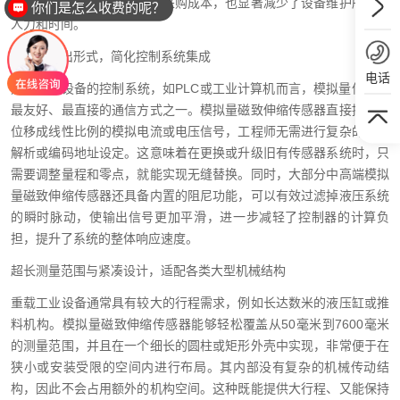
万小时，这不仅降低了备件采购成本，也显著减少了设备维护所需的
你们是怎么收费的呢？
人力和时间。
灵活的输出形式，简化控制系统集成
电话
对于重载设备的控制系统，如PLC或工业计算机而言，模拟量信号是
最友好、最直接的通信方式之一。模拟量磁致伸缩传感器直接提供与
位移成线性比例的模拟电流或电压信号，工程师无需进行复杂的协议
解析或编码地址设定。这意味着在更换或升级旧有传感器系统时，只
需要调整量程和零点，就能实现无缝替换。同时，大部分中高端模拟
量磁致伸缩传感器还具备内置的阻尼功能，可以有效过滤掉液压系统
的瞬时脉动，使输出信号更加平滑，进一步减轻了控制器的计算负
担，提升了系统的整体响应速度。
超长测量范围与紧凑设计，适配各类大型机械结构
重载工业设备通常具有较大的行程需求，例如长达数米的液压缸或推
料机构。模拟量磁致伸缩传感器能够轻松覆盖从50毫米到7600毫米
的测量范围，并且在一个细长的圆柱或矩形外壳中实现，非常便于在
狭小或安装受限的空间内进行布局。其内部没有复杂的机械传动结
构，因此不会占用额外的机构空间。这种既能提供大行程、又能保持