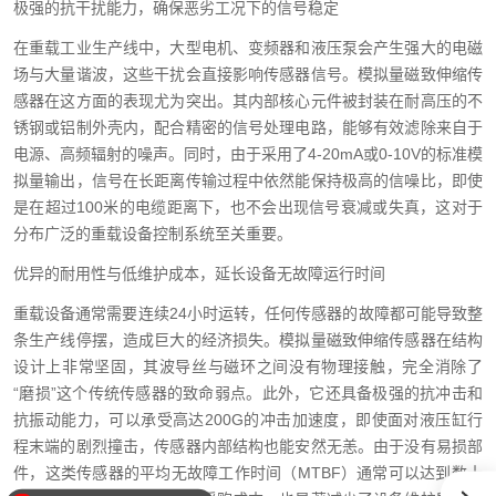
极强的抗干扰能力，确保恶劣工况下的信号稳定
在重载工业生产线中，大型电机、变频器和液压泵会产生强大的电磁
场与大量谐波，这些干扰会直接影响传感器信号。模拟量磁致伸缩传
感器在这方面的表现尤为突出。其内部核心元件被封装在耐高压的不
锈钢或铝制外壳内，配合精密的信号处理电路，能够有效滤除来自于
电源、高频辐射的噪声。同时，由于采用了4-20mA或0-10V的标准模
拟量输出，信号在长距离传输过程中依然能保持极高的信噪比，即使
是在超过100米的电缆距离下，也不会出现信号衰减或失真，这对于
分布广泛的重载设备控制系统至关重要。
优异的耐用性与低维护成本，延长设备无故障运行时间
重载设备通常需要连续24小时运转，任何传感器的故障都可能导致整
条生产线停摆，造成巨大的经济损失。模拟量磁致伸缩传感器在结构
设计上非常坚固，其波导丝与磁环之间没有物理接触，完全消除了
“磨损”这个传统传感器的致命弱点。此外，它还具备极强的抗冲击和
抗振动能力，可以承受高达200G的冲击加速度，即使面对液压缸行
程末端的剧烈撞击，传感器内部结构也能安然无恙。由于没有易损部
件，这类传感器的平均无故障工作时间（MTBF）通常可以达到数十