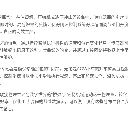
指挥官”。在注塑机、压铸机或液压冲床等设备中，油缸活塞的实时位
器。这种即时的、高分辨率的反馈，使得闭环控制系统得以精确调节阀门
现真正的高效生产。
警员”的角色。通过持续监测执行机构的速度和位置变化趋势，传感器
够敏锐地记录下这种速度曲线的畸变，并通过工控网络将数据上传
性维护。
传感器是确保精确定位的“眼睛”。无论是AGV小车的升举臂高度控
，控制系统可以非常平滑地执行减速、停止和加速动作，避免机械
。
接物理世界与数字世界的“桥梁”。它将机械运动这一物理量，转化
率、优化工艺流程的基础数据源。可以说，没有这些分布在各个关节的
的基石。