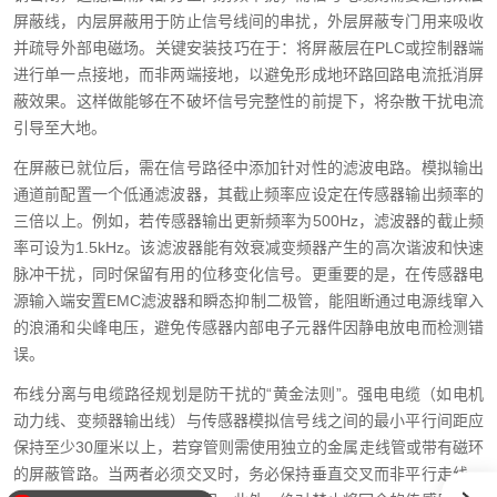
屏蔽线，内层屏蔽用于防止信号线间的串扰，外层屏蔽专门用来吸收
并疏导外部电磁场。关键安装技巧在于：将屏蔽层在PLC或控制器端
进行单一点接地，而非两端接地，以避免形成地环路回路电流抵消屏
蔽效果。这样做能够在不破坏信号完整性的前提下，将杂散干扰电流
引导至大地。
在屏蔽已就位后，需在信号路径中添加针对性的滤波电路。模拟输出
通道前配置一个低通滤波器，其截止频率应设定在传感器输出频率的
三倍以上。例如，若传感器输出更新频率为500Hz，滤波器的截止频
率可设为1.5kHz。该滤波器能有效衰减变频器产生的高次谐波和快速
脉冲干扰，同时保留有用的位移变化信号。更重要的是，在传感器电
源输入端安置EMC滤波器和瞬态抑制二极管，能阻断通过电源线窜入
的浪涌和尖峰电压，避免传感器内部电子元器件因静电放电而检测错
误。
布线分离与电缆路径规划是防干扰的“黄金法则”。强电电缆（如电机
动力线、变频器输出线）与传感器模拟信号线之间的最小平行间距应
保持至少30厘米以上，若穿管则需使用独立的金属走线管或带有磁环
的屏蔽管路。当两者必须交叉时，务必保持垂直交叉而非平行走线，