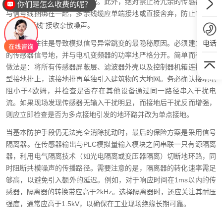
以最大限度地减小磁耦合面积。此外，绝对禁止将冗余的传感器导线
你们是怎么收费的呢？
与信号线捆绑在一起，多余线缆应单端接地或直接舍弃，防止它们成
为“隐形天线”接收杂散噪声。
电话
接地不当往往是导致模拟信号异常跳变的最隐秘原因。必须建立独立
的传感器信号地，并与电机变频器的功率地严格分开。简单而有效的
做法是：将所有传感器屏蔽层、滤波器外壳以及控制器机箱连接到星
型接地排上，该接地排再单独引入建筑物的大地网。务必确认接地电
阻小于4欧姆，并检查是否存在其他设备通过同一路径串入干扰电
流。如果现场发现传感器无输入干扰明显，而接地后干扰反而增强，
则应立即检查是否为多点接地引发的地环路并改为单点接地。
当基本防护手段仍无法完全消除扰动时，最后的保险方案是采用信号
隔离器。在传感器输出与PLC模拟量输入模块之间串联一只有源隔离
器，利用电气隔离技术（如光电隔离或变压器隔离）切断地环路，同
时阻断共模噪声的传播路径。需要注意的是，隔离器的转化速率需足
够高，以避免引入额外的延迟。例如，对于响应时间在1ms以内的传
感器，隔离器的转换带应高于2kHz。选择隔离器时，还应关注其耐压
强度，通常应高于1.5kV，以确保在工业现场绝缘长期可靠。