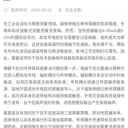
发布时间：2026-05-01
点击次数：
在工业自动化与精密测量领域，磁致伸缩位移传感器因其高精度、长
寿命和非接触式测量而备受青睐。然而，当传感器输出4-20mA或0-
10V的模拟信号时，其信号电缆往往需要穿过变频器、电机或大功率
开关电源附近，这就会面临强烈的电磁干扰威胁。若处理不当，模拟
信号中的波动会直接导致位移读数跳变，影响工艺控制的可靠性。因
此，掌握该项抗干扰技术是确保传感器发挥最佳性能的核心前提。
理解干扰的传导路径是解决问题的第一步。电磁干扰主要通过两种方
式侵入模拟信号线：辐射耦合与传导耦合。辐射耦合来自空间中的电
磁波，如高压电缆或无线电发射源；传导耦合则通过传感器供电电
源、接地环路或信号电缆的屏蔽层导入。对于磁致伸缩位移传感器而
言，其内部本身的波导结构对磁场极度敏感，外部交变磁场若直接作
用于波导，会干扰超声波的传播，进而使模拟输出产生高频噪声。
最直接且有效的抗干扰手段是采用三层屏蔽策略，即对传感器本体、
连接电缆以及系统端分别实施金属屏蔽。传感器外壳通常由铝或不锈
钢密闭，这能阻隔大部分空间射频干扰；而信号电缆则需要选用双层