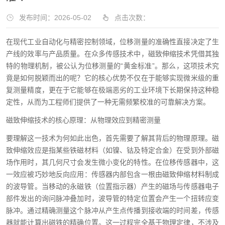
发布时间：2026-05-02
点击次数：
在现代工业自动化与精密控制领域，位移测量的准确性直接决定了生
产线的效率与产品质量。在众多传感技术中，磁致伸缩技术凭借其独
特的物理机制，被公认为位移测量的“黄金标准”。那么，这项技术究
竟是如何脱颖而出的呢？它的核心优势不仅在于能够实现微米级的重
复测量精度，更在于它能够在极端恶劣的工业环境下长期保持这种稳
定性，从而为工程师们提供了一种无需频繁校准的可靠解决方案。
磁致伸缩技术的核心原理：从物理效应到精密测量
要理解这一技术为何如此出色，首先需要了解其背后的物理原理。磁
致伸缩效应是指某些铁磁材料（如镍、钴及特定合金）在受到外部磁
场作用时，其几何尺寸会发生微小变化的特性。在位移传感器中，这
一效应被巧妙地反向应用：传感器内部包含一根由磁致伸缩材料制成
的波导管。当移动的永磁铁（位置指示器）产生的磁场与传感器电子
部件发出的询问脉冲叠加时，波导管的特定位置会产生一个扭转应变
脉冲。通过精确测量这个脉冲从产生点传播到接收端的时间差，传感
器就能计算出磁铁的精确位置。这一过程完全基于物理定律，不涉及