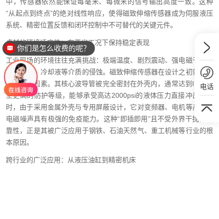
中，传感器依然能保证每毫米、每微米的信号输出高度一致。这种
“从起点到终点”的绝对线性响应，使得磁致伸缩传感器成为伺服液压
系统、精密位置反馈和闭环控制中不可替代的关键元件。
你们是怎么收费的呢？
卓越的环境适应性：在恶劣工况下保持稳定表现
现在有优惠活动么？
工业现场的环境往往充满挑战：极端温度、剧烈震动、强电磁干扰以
及液压油、冷却液等介质的侵蚀。磁致伸缩传感器在设计之初就考虑
到了这些因素。其核心波导管被完全密封在外壳内，通常达到IP67甚
电话
至更高的防护等级，能够承受高达2000psi的液体压力直接冲击。同
时，由于采用金属外壳与专用屏蔽设计，它对变频器、电机等产生的
电磁噪声具有极强的免疫能力。这种“即插即用”且不受外界干扰的可
靠性，正是其被广泛应用于钢铁、石油天然气、重工机械等行业的根
本原因。
跨行业的广泛应用：从液压油缸到精密机床