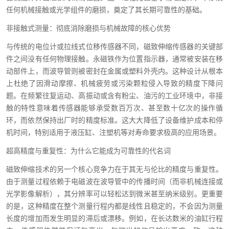
任何机械接触或光学组件的磨损，奠定了其长期可靠性的基础。
非接触式测量：彻底消除磨损与机械故障的核心优势
与传统的电位计或拉线式位移传感器不同，磁致伸缩传感器的关键部
件之间没有任何物理接触。永磁铁作为位置指示器，通常被安装在移
动部件上，而波导管则被密封在金属或塑料外壳内。这种设计从根本
上杜绝了因滑动摩擦、机械疲劳或污染颗粒侵入导致的精度下降问
题。在频繁往复运动、高振动或含有粉尘、油污的工业环境中，非接
触的特性意味着传感器能够承受数百万次、甚至数十亿次的操作循
环，而依然保持出厂时的精度标准。这大大降低了设备维护成本和停
机时间，特别适用于液压缸、注塑机等对寿命要求极高的应用场景。
超高精度与重复性：为什么它能成为可靠性的代名词
磁致伸缩技术的另一个核心竞争力在于其无与伦比的精度与重复性。
由于测量过程依赖于电磁波在波导管中的传播时间（而非机械连接或
光学影像解析），其分辨率可以轻松达到微米甚至纳米级别。更重要
的是，这种精度在整个测量行程内都是线性且稳定的，不会因为测量
长度的增加而发生明显的滞后或漂移。例如，在长达数米的油缸行程