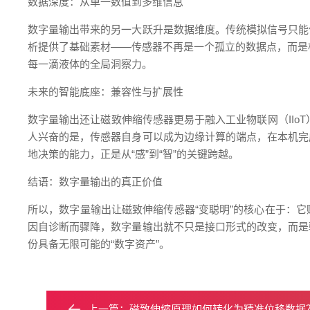
数据深度：从单一数值到多维信息
数字量输出带来的另一大跃升是数据维度。传统模拟信号只能
析提供了基础素材——传感器不再是一个孤立的数据点，而是
每一滴液体的全局洞察力。
未来的智能底座：兼容性与扩展性
数字量输出还让磁致伸缩传感器更易于融入工业物联网（IIoT）
人兴奋的是，传感器自身可以成为边缘计算的端点，在本机完
地决策的能力，正是从“感”到“智”的关键跨越。
结语：数字量输出的真正价值
所以，数字量输出让磁致伸缩传感器“变聪明”的核心在于：
因自诊断而骤降，数字量输出就不只是接口形式的改变，而是
份具备无限可能的“数字资产”。
上一篇：
磁致伸缩原理如何转化为精准位移数据