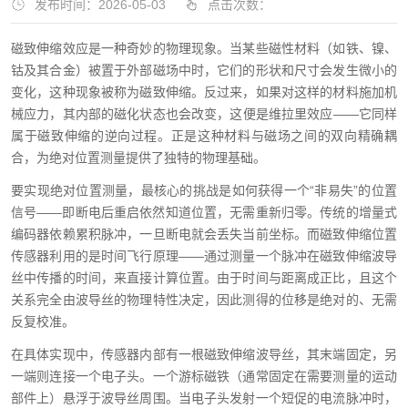
发布时间：2026-05-03
点击次数：
磁致伸缩效应是一种奇妙的物理现象。当某些磁性材料（如铁、镍、
钴及其合金）被置于外部磁场中时，它们的形状和尺寸会发生微小的
变化，这种现象被称为磁致伸缩。反过来，如果对这样的材料施加机
械应力，其内部的磁化状态也会改变，这便是维拉里效应——它同样
属于磁致伸缩的逆向过程。正是这种材料与磁场之间的双向精确耦
合，为绝对位置测量提供了独特的物理基础。
要实现绝对位置测量，最核心的挑战是如何获得一个“非易失”的位置
信号——即断电后重启依然知道位置，无需重新归零。传统的增量式
编码器依赖累积脉冲，一旦断电就会丢失当前坐标。而磁致伸缩位置
传感器利用的是时间飞行原理——通过测量一个脉冲在磁致伸缩波导
丝中传播的时间，来直接计算位置。由于时间与距离成正比，且这个
关系完全由波导丝的物理特性决定，因此测得的位移是绝对的、无需
反复校准。
在具体实现中，传感器内部有一根磁致伸缩波导丝，其末端固定，另
一端则连接一个电子头。一个游标磁铁（通常固定在需要测量的运动
部件上）悬浮于波导丝周围。当电子头发射一个短促的电流脉冲时，