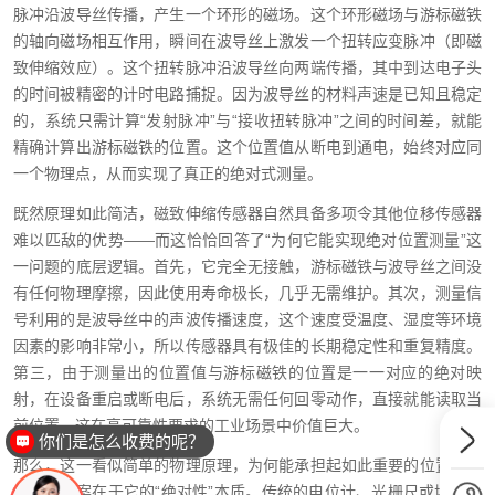
脉冲沿波导丝传播，产生一个环形的磁场。这个环形磁场与游标磁铁
的轴向磁场相互作用，瞬间在波导丝上激发一个扭转应变脉冲（即磁
致伸缩效应）。这个扭转脉冲沿波导丝向两端传播，其中到达电子头
的时间被精密的计时电路捕捉。因为波导丝的材料声速是已知且稳定
的，系统只需计算“发射脉冲”与“接收扭转脉冲”之间的时间差，就能
精确计算出游标磁铁的位置。这个位置值从断电到通电，始终对应同
一个物理点，从而实现了真正的绝对式测量。
既然原理如此简洁，磁致伸缩传感器自然具备多项令其他位移传感器
难以匹敌的优势——而这恰恰回答了“为何它能实现绝对位置测量”这
一问题的底层逻辑。首先，它完全无接触，游标磁铁与波导丝之间没
有任何物理摩擦，因此使用寿命极长，几乎无需维护。其次，测量信
号利用的是波导丝中的声波传播速度，这个速度受温度、湿度等环境
因素的影响非常小，所以传感器具有极佳的长期稳定性和重复精度。
第三，由于测量出的位置值与游标磁铁的位置是一一对应的绝对映
射，在设备重启或断电后，系统无需任何回零动作，直接就能读取当
前位置，这在高可靠性要求的工业场景中价值巨大。
你们是怎么收费的呢？
那么，这一看似简单的物理原理，为何能承担起如此重要的位置测量
使命？答案在于它的“绝对性”本质。传统的电位计、光栅尺或增量式