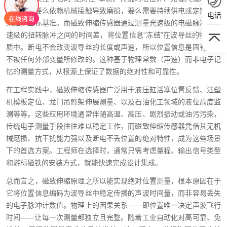
编码器，要么依赖机械接触导致磨损，要么需要持续供电或定期回零
电话
来维护坐标基准。而磁致伸缩传感器通过测量光速级的电磁脉冲与声
速级的扭转脉冲之间的时间差，将位置信息“冻结”在波导丝的物理介
质中。断电不会改变波导丝的长度或声速，所以位置信息是固有的、
不被任何外部变量所修改的。这种基于物理常数（声速）而非电子记
忆的测量方式，从根源上保证了数据的绝对性和可靠性。
在工程实践中，磁致伸缩传感器广泛用于液压缸活塞位置反馈、注塑
机模板定位、龙门吊臂架伸展测量、以及石油化工领域的液位高度监
测等等。这些应用环境通常伴随高温、高压、剧烈振动或油污污染，
传统电子测量手段往往难以稳定工作，而磁致伸缩传感器凭借其无机
械磨损、抗干扰能力强以及断电不丢位置的绝对特性，成为这些场景
下的首选方案。工程师在选择时，通常只需考虑量程、输出信号类型
和游标磁铁的安装方式，就能快速完成设计集成。
总而言之，磁致伸缩原理之所以能实现绝对位置测量，根本原因在于
它将位置信息编码为波导丝中稳定传播的声波时间量，而非容易丢失
的电子脉冲计数值。物理上的因果关系——即位置唯一决定声波飞行
时间——让每一次测量都独立且完整。随着工业自动化对高可靠、免