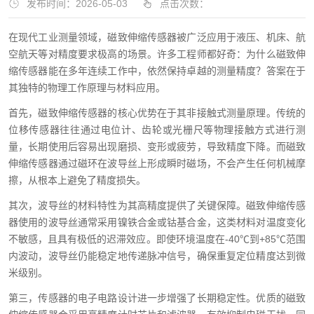
发布时间：2026-05-03
点击次数：
在现代工业测量领域，磁致伸缩传感器被广泛应用于液压、机床、航
空航天等对精度要求极高的场景。许多工程师都好奇：为什么磁致伸
缩传感器能在多年连续工作中，依然保持卓越的测量精度？答案在于
其独特的物理工作原理与材料应用。
首先，磁致伸缩传感器的核心优势在于其非接触式测量原理。传统的
位移传感器往往通过电位计、齿轮或光栅尺等物理接触方式进行测
量，长期使用后容易出现磨损、变形或疲劳，导致精度下降。而磁致
伸缩传感器通过磁环在波导丝上形成瞬时磁场，不会产生任何机械摩
擦，从根本上避免了精度损失。
其次，波导丝的材料特性为其高精度提供了关键保障。磁致伸缩传感
器使用的波导丝通常采用镍铁合金或钴基合金，这类材料对温度变化
不敏感，且具有极低的迟滞效应。即使环境温度在-40℃到+85℃范围
内波动，波导丝仍能稳定地传递脉冲信号，确保重复定位精度达到微
米级别。
第三，传感器的电子电路设计进一步增强了长期稳定性。优质的磁致