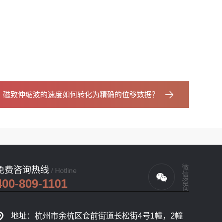
：
磁致伸缩波的速度如何转化为精确的位移数据？
微信咨询
免费咨询热线
/ Hotline
400-809-1101
地址：杭州市余杭区仓前街道长松街4号1幢，2幢