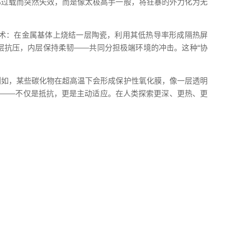
部过载而突然失效，而是像太极高手一般，将狂暴的外力化为无
术：在金属基体上烧结一层陶瓷，利用其低热导率形成隔热屏
层抗压，内层保持柔韧——共同分担极端环境的冲击。这种“协
例如，某些碳化物在超高温下会形成保护性氧化膜，像一层透明
碑——不仅是抵抗，更是主动适应。在人类探索更深、更热、更