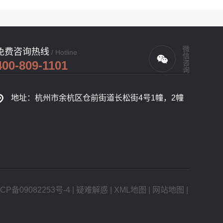
微信咨询
免费咨询热线
/ Hotline
400-809-1101
地址：杭州市余杭区仓前街道长松街4号1幢，2幢
CP备09082253号-4
|
疑难解惑
|
XML地图
|
网站地图
|