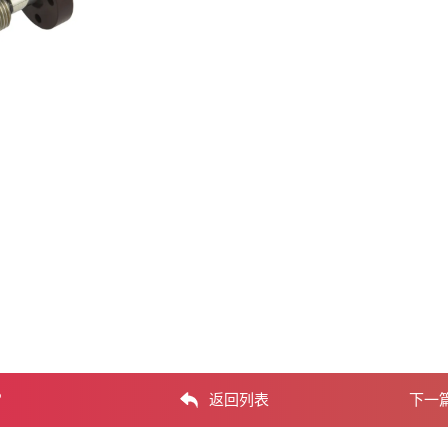
？
返回列表
下一