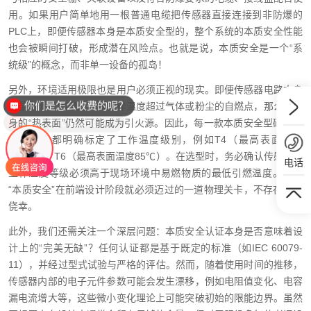
用。如果用户简单地用一根普通电缆把传感器直接连接到非防爆的
PLC上，即便传感器本身是本质安全型的，整个系统的本质安全性能
也会被瞬间打破，形成潜在风险点。也就是说，本质安全是一个“系
统级”的概念，而非单一设备的孤岛！
你们是怎么收费的呢？
另外，环境适用极限也是用户必须正视的现实。即便传感器电路本身
能量极低，如果允许其工作温度超过气体或粉尘的自燃点，那么它自
现在有优惠活动么？
身的“热表面”仍然可能成为引火源。因此，每一款本质安全型磁致伸
缩传感器都明确标定了工作温度级别，例如T4（最高表面温度
135℃）、T6（最高表面温度85℃）。在选型时，务必确认传感器的
电话
工作温度等级必须高于现场环境中易燃物质的最低引燃温度。这是
“本质安全”在前端设计阶段就必须迈过的一道物理关卡，不存在任何
侥幸。
此外，我们还需关注一个深层问题：本质安全认证本身是否意味着设
计上的“完美无缺”？任何认证都是基于既定的标准（如IEC 60079-
11），并经过型式试验与严格的评估。然而，随着使用时间的推移，
传感器内部的电子元件参数可能会发生漂移，例如电阻值变化、电容
漏电流增大等，这些微小变化理论上可能突破初始的限能边界。虽然