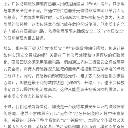
上，许多防爆磁致伸缩传感器采用的是隔爆型（Ex d）设计。其原理
与本质安全完全不同，它通过将传感器外壳做得非常坚固且结合面间
隙精密，当内部发生爆炸时，火焰和高温气体被限制在壳体内，无法
引燃外部环境。这类传感器虽然也能在危险区域使用，但本质上它允
许内部存在高能量电路，依靠物理阻隔来确保安全，这与“本质安全”
的低能量理念相去甚远。
那么，那些真正被认证为“本质安全型”的磁致伸缩传感器，其设计是
如何实现安全目标的呢？关键在于其信号处理和电源模块的细致优
化。研发团队必须采用限能电路，例如通过齐纳二极管安全栅或隔离
式安全栅，将传入传感器探头区域的能量严格控制在国家标准的点燃
曲线以下。同时，传感器内部的敏感元件、电子芯片及线圈都会被精
心设计，即便在最不利的故障状态（如短路、开路）下，也不会释放
出足以引起爆炸的电流或高温。这种从能量源头扼杀风险的做法，正
是本质安全概念的精髓所在。
不过，我们必须冷静看待，即使是一台获得本质安全认证的磁致伸缩
传感器，也并不意味着它可以“无条件”地在任何危险环境中任意使
用。关键的一环在于整个系统的“安全关联性”。本质安全传感器必须
与相应的安全栅、关联设备以及符合防爆要求的电缆、接线盒配合使