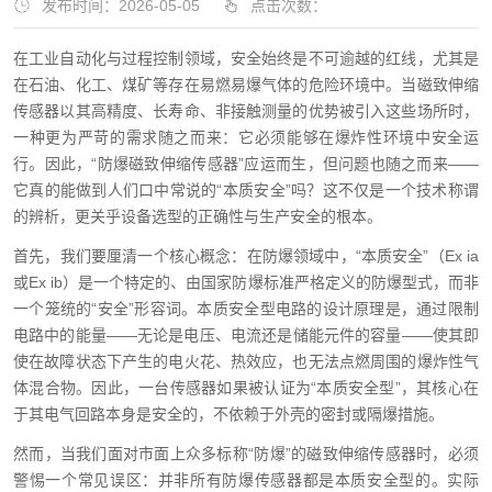
发布时间：2026-05-05
点击次数：
在工业自动化与过程控制领域，安全始终是不可逾越的红线，尤其是
在石油、化工、煤矿等存在易燃易爆气体的危险环境中。当磁致伸缩
传感器以其高精度、长寿命、非接触测量的优势被引入这些场所时，
一种更为严苛的需求随之而来：它必须能够在爆炸性环境中安全运
行。因此，“防爆磁致伸缩传感器”应运而生，但问题也随之而来——
它真的能做到人们口中常说的“本质安全”吗？这不仅是一个技术称谓
的辨析，更关乎设备选型的正确性与生产安全的根本。
首先，我们要厘清一个核心概念：在防爆领域中，“本质安全”（Ex ia
或Ex ib）是一个特定的、由国家防爆标准严格定义的防爆型式，而非
一个笼统的“安全”形容词。本质安全型电路的设计原理是，通过限制
电路中的能量——无论是电压、电流还是储能元件的容量——使其即
使在故障状态下产生的电火花、热效应，也无法点燃周围的爆炸性气
体混合物。因此，一台传感器如果被认证为“本质安全型”，其核心在
于其电气回路本身是安全的，不依赖于外壳的密封或隔爆措施。
然而，当我们面对市面上众多标称“防爆”的磁致伸缩传感器时，必须
警惕一个常见误区：并非所有防爆传感器都是本质安全型的。实际