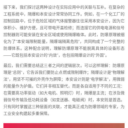
接下来，我们探讨这两种设计在实际应用中的关联与互补。在复杂的
工程系统中，隔爆和本安设计常常协同工作。例如，在一个化工厂的
控制回路中，位于危险区域的气体报警器往往采用本安设计，因为它
体积小、维护方便，且可带电开盖检修；而连接它的供电电源和信号
控制器则可能安装在安全区域或使用隔爆箱体。此时，防爆原理被细
化为了“本安端限制能量，隔爆端隔离危险”，共同构成了一个完整的
防爆体系。这种配合说明，理解防爆原理不能脱离具体的设备形态
——它既包括本安设计的“内敛”，也包括隔爆设计的“外固”。
最后，我们需要总结这三者之间的逻辑层次。可以这样理解：防爆原
理是“总则”，它告诉我们要防止点燃或限制爆炸；隔爆设计是“物理解
法”，用坚不可摧的外壳作为屏障；本安设计则是“电学解法”，用微弱
的能量作为护盾。它们并非相互替代，而是各自适用于不同的工况：
在需要高功率驱动（如大电机、照明灯）时，隔爆是主流；在涉及微
弱信号传输及低功耗设备（如变送器、电磁阀）时，本安则是首选。
只有同时掌握这三种层面的关联，才能真正成为防爆领域的专家，为
工业安全构建起多重保障。