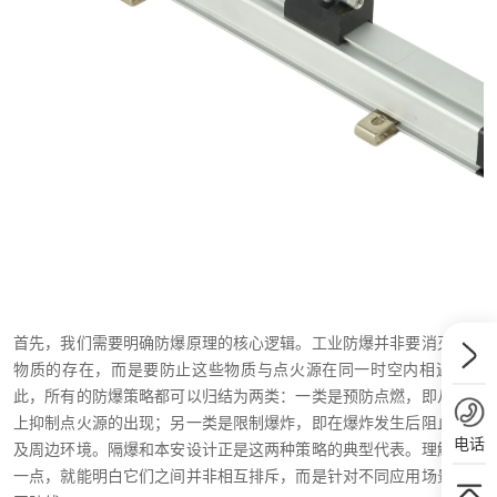
首先，我们需要明确防爆原理的核心逻辑。工业防爆并非要消灭可燃
物质的存在，而是要防止这些物质与点火源在同一时空内相遇。因
此，所有的防爆策略都可以归结为两类：一类是预防点燃，即从根本
上抑制点火源的出现；另一类是限制爆炸，即在爆炸发生后阻止其波
电话
及周边环境。隔爆和本安设计正是这两种策略的典型代表。理解了这
一点，就能明白它们之间并非相互排斥，而是针对不同应用场景的共