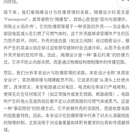
同防线。
接下来，我们看隔爆设计与防爆原理的关联。隔爆设计的英文是
“Flameproof”，故常被称为“隔爆型”，其核心思想是“容许内部爆炸，
但阻止火焰外传”。它的防爆原理基于一种坚固的外壳——当设备内
部因电弧或火花引燃了可燃气体时，这个外壳能够承受爆炸产生的压
力而不损坏。同时，外壳的接合面（如法兰间隙）经过精密设计，爆
炸产生的高温火焰在穿过这些狭窄缝隙时会迅速冷却，从而不会点燃
外壳外部的危险环境。因此，隔爆设计是一种“事后约束”的防爆方
式，它并不防止内部点燃，而是通过物理结构限制爆炸的传播范围。
然后，我们分析本安设计与防爆原理的关联。本安设计全称“本质安
全设计”，其防爆原理与隔爆截然不同。它追求的是“从源头上杜绝点
燃”。具体而言，本安电路通过对电压、电流和功率进行严格限制，
使得无论在任何情况下（如正常操作或发生短路、断路故障），电路
所产生的电火花或热效应都不足以点燃周围的可燃气体或蒸汽。这是
一种“事前预防”的防爆方式，它不依赖外壳的坚固性，而是依靠电路
的低能量特性。因此，本安设计在防爆原理中代表了对点火源最彻底
的物理抑制，尤其适用于对设备重量和体积有要求的仪表和传感器领
域。