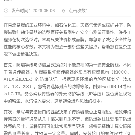
发布时间：2026-05-06
点击次数：
在易燃易爆的工业环境中，如石油化工、天然气储运或煤矿井下，防
爆磁致伸缩传感器的选型直接关系到生产安全与测量可靠性。许多工
程师在初次选型时，容易只关注价格或品牌，却忽略了决定安全性与
性能的核心参数。本文将为您逐一剖析这些关键点，帮助您在复杂工
况下做出精准决策。
首先，防爆等级与防爆型式是绝对不能忽视的第一道安全防线。不同
于普通传感器，防爆磁致伸缩传感器必须具有权威机构（如CCC、
ATEX或IECEx）的防爆认证。根据现场环境的危险区域划分（如0
区、1区、2区），您需要选择对应的防爆等级，例如Ex d IIB T4或Ex
ia IIC T6。务必确认传感器的外壳防护等级（IP等级）是否满足现场
中的粉尘、水汽侵入要求，这是避免爆炸风险的根本。
其次，量程与安装接口的匹配决定了传感器能否正常服役。磁致伸缩
传感器的量程通常从几十毫米到几米不等，但防爆款往往受限于防爆
外壳的尺寸，量程范围可能比常规型号更短。您需要精确计算实际所
需的测量长度，并预留一定余量。同时，安装接口的螺纹尺寸（如