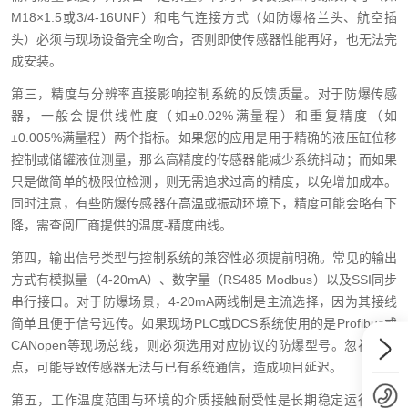
M18×1.5或3/4-16UNF）和电气连接方式（如防爆格兰头、航空插
头）必须与现场设备完全吻合，否则即使传感器性能再好，也无法完
成安装。
第三，精度与分辨率直接影响控制系统的反馈质量。对于防爆传感
器，一般会提供线性度（如±0.02%满量程）和重复精度（如
±0.005%满量程）两个指标。如果您的应用是用于精确的液压缸位移
控制或储罐液位测量，那么高精度的传感器能减少系统抖动；而如果
只是做简单的极限位检测，则无需追求过高的精度，以免增加成本。
同时注意，有些防爆传感器在高温或振动环境下，精度可能会略有下
降，需查阅厂商提供的温度-精度曲线。
第四，输出信号类型与控制系统的兼容性必须提前明确。常见的输出
方式有模拟量（4-20mA）、数字量（RS485 Modbus）以及SSI同步
串行接口。对于防爆场景，4-20mA两线制是主流选择，因为其接线
简单且便于信号远传。如果现场PLC或DCS系统使用的是Profibus或
CANopen等现场总线，则必须选用对应协议的防爆型号。忽视这一
点，可能导致传感器无法与已有系统通信，造成项目延迟。
第五，工作温度范围与环境的介质接触耐受性是长期稳定运行的保