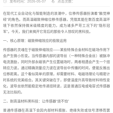
发布时间：2026-05-07
点击次数：
在现代工业自动化与智能制造的浪潮中，位移传感器扮演着“触觉神
经”的角色。而高温磁致伸缩位移传感器，凭借其能在数百度高温环
境下依然保持微米级精度的能力，成为诸多严苛工况下的“隐形冠
军”。今天，我们来揭开它背后的那些令人惊叹的黑科技。
一、核心原理：磁致伸缩效应的极致运用
传感器的灵魂在于磁致伸缩效应——某些特殊合金材料在磁场作用下
会产生微小形变。当传感器内部的波导丝（一种特殊合金丝）被脉冲
电流激励，同时外部永磁铁产生位置磁场时，两者相遇会产生一个扭
转应力波。通过精确测量应力波在波导丝中传播的时间，便能反推出
位移距离。这个看似简单的原理，却需要材料、电磁场理论与精密计
时系统的完美结合。其关键突破在于，即便温度升高导致材料特性变
化，波导丝依然能稳定地传递扭转波，这是普通压电或电容式传感器
无法比拟的。
二、耐高温材料黑科技：让传感器“烧不怕”
普通传感器在高温下会因内部材料膨胀、绝缘失效或信号漂移而罢