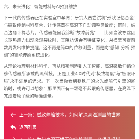
六、未来进化：智能材料与AI预测维护
下一代的传感器正在实验室中孕育：研究人员尝试将“形状记忆合金”
与磁致伸缩材料复合，让传感器在高温下自动调整灵敏度；同时，结
合边缘计算芯片，传感器能自我诊断“故障前兆”——比如当波导丝因
长期热应力出现微观裂纹时，其阻抗谱会有特征变化，AI模型可提前
数周发出维护提醒。这不再是简单的位移测量，而是向“感知-分析-预
测”的智能传感系统进化。
从理论物理到材料科学，再从精密制造到人工智能，高温磁致伸缩位
移传感器所承载的黑科技，正是工业4.0时代对“极致精度”与“极限环
境”永不满足的追求。下一次当你看到钢铁厂的火光或喷气引擎的尾
焰时，或许可以想象：那里面正有一颗毫不起眼的传感器，在高温下
完成着原子级的精确测量。
磁致伸缩技术，如何解决高温测量的世界难题？
上一篇：
返回列表