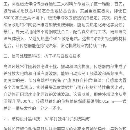
工。高温磁致伸缩传感器通过三大材料革命解决了这一难题：首先，
波导丝采用铁基非晶态合金或钴基合金，其居里温度极高，即便在
300℃甚至更高环境下，磁致伸缩效应依然保持稳定；其次，内部绝
缘层改用特种陶瓷纤维或聚酰亚胺薄膜，能耐受热老化与化学腐蚀；
最后，外壳采用耐热不锈钢或钛合金，配合真空密封工艺，既阻隔高
温气体侵入，又避免热量传递至敏感电路。这些“钢铁侠”级别的材料
组合，让传感器能在炼钢炉旁、发动机燃烧室内持续工作。
三、信号处理黑科技：抗干扰与自校准技术
高温环境常伴随着强电磁干扰、振动和温度梯度。传感器内部集成了
差分放大电路和自适应滤波器，能够自动抑制工频谐波和高频噪声。
更厉害的是，部分高端型号配备了“热漂移自补偿”算法：传感器内置
多个温度监测点，实时采集温度数据并与预存的材料特性曲线比对，
自动修正因温度变化导致的波速波动。这意味着，即使外部温度从室
温骤升至500℃，传感器输出的位移值依然能精确到0.01mm——误
差比一根头发丝的十分之一还小。
四、结构设计黑科技：从“单打独斗”到“系统集成”
传统长行程位移传感器往往需要更长的外壳来容纳波导丝，导致体积