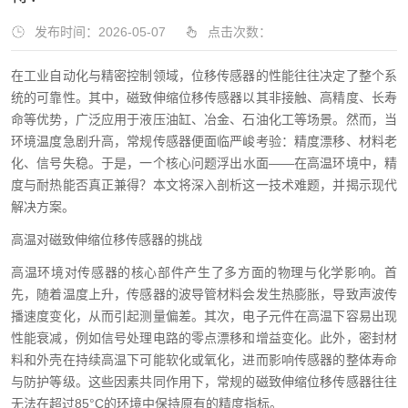
发布时间：2026-05-07
点击次数：
在工业自动化与精密控制领域，位移传感器的性能往往决定了整个系
统的可靠性。其中，磁致伸缩位移传感器以其非接触、高精度、长寿
命等优势，广泛应用于液压油缸、冶金、石油化工等场景。然而，当
环境温度急剧升高，常规传感器便面临严峻考验：精度漂移、材料老
化、信号失稳。于是，一个核心问题浮出水面——在高温环境中，精
度与耐热能否真正兼得？本文将深入剖析这一技术难题，并揭示现代
解决方案。
高温对磁致伸缩位移传感器的挑战
高温环境对传感器的核心部件产生了多方面的物理与化学影响。首
先，随着温度上升，传感器的波导管材料会发生热膨胀，导致声波传
播速度变化，从而引起测量偏差。其次，电子元件在高温下容易出现
性能衰减，例如信号处理电路的零点漂移和增益变化。此外，密封材
料和外壳在持续高温下可能软化或氧化，进而影响传感器的整体寿命
与防护等级。这些因素共同作用下，常规的磁致伸缩位移传感器往往
无法在超过85°C的环境中保持原有的精度指标。