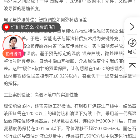
与外壳之间形成了一种“热缓冲”，既保护了敏感电子元件，又维持了
波导管的精确长度。
电子与算法补偿：智能调控如何弥补热误差
你们是怎么收费的呢？
硬件材料的优化固然重要，但单纯依靠物理特性难以实现全温度范围
内的零偏差。于是，智能电子与算法补偿技术成为关键补充。现代高
温磁致伸缩位移传感器内置了温度传感模块，实时监测波导管及电子
电话
部件的工作温度。基于预先标定的温度-误差曲线，微处理器动态调
整信号解算参数，自动补偿由热膨胀、介质属性变化引起的非线性偏
差。这种“硬件+软件”的双重保障，让传感器在150°C的极端条件下，
依然能将线性误差控制在±0.02%以内，甚至优于一些常温高端型号
的指标。
工业案例验证：高温环境中的实测性能
理论能否落地，还需实际工况检验。在钢铁厂连铸生产线中，结晶器
液压缸需在120°C以上的辐射热和油温下持续工作。采用新一代高温
磁致伸缩位移传感器后，现场数据表明：连续运行2000小时后，其重
复精度仍保持在0.01mm以下，零位漂移不超过0.005%FS。而在石
化行业的导热油炉液位测量中，传感器在150°C介质中稳定运行超过