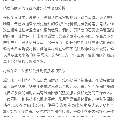
精度与耐热的传统矛盾：技术瓶颈分析
在传统设计中，高精度与高耐热性常常被视为一对矛盾体。为了提升
精度，传感器通常采用更精细的波导管材料和更灵敏的电子电路，但
这些组件往往对温度变化更为敏感。例如，高精度的石英波导管虽然
响应快、线性好，但热膨胀系数与普通金属外壳不匹配，在高温下会
产生应力，导致信号失真。另一方面，提升耐热性往往需要选用更耐
温的金属或陶瓷材料，但这些材料在常温下的磁致伸缩效应较弱，难
以满足亚微米级的测量需求。这种“二选一”的困局，曾长期制约着高
温工业场景的传感器选型。
材料革命：从波导管到封装技术的突破
近年来，材料科学的进步为破解这一难题提供了新路径。在波导管领
域，新型钯基、铁基非晶或纳米晶合金被开发出来，它们在保持高磁
致伸缩系数的同时，具有显著降低的热膨胀系数和更宽的工作温区。
与此同时，封装技术也迎来革新：采用陶瓷金属化密封、特殊耐温胶
粘剂以及多层隔热结构，使得传感器外壳能承受高达200°C甚至
300°C的连续冲击。这些材料的组合应用，使得传感器内部核心元件