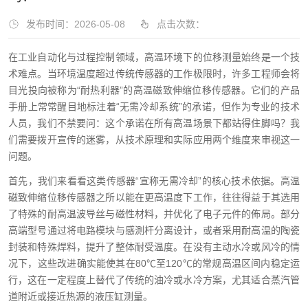
发布时间：2026-05-08
点击次数：
在工业自动化与过程控制领域，高温环境下的位移测量始终是一个技
术难点。当环境温度超过传统传感器的工作极限时，许多工程师会将
目光投向被称为“耐热利器”的高温磁致伸缩位移传感器。它们的产品
手册上常常醒目地标注着“无需冷却系统”的承诺，但作为专业的技术
人员，我们不禁要问：这个承诺在所有高温场景下都站得住脚吗？我
们需要拨开宣传的迷雾，从技术原理和实际应用两个维度来审视这一
问题。
首先，我们来看看这类传感器“宣称无需冷却”的核心技术依据。高温
磁致伸缩位移传感器之所以能在更高温度下工作，往往得益于其选用
了特殊的耐高温波导丝与磁性材料，并优化了电子元件的佈局。部分
高端型号通过将电路模块与感測杆分离设计，或者采用耐高温的陶瓷
封装和特殊焊料，提升了整体耐受温度。在没有主动水冷或风冷的情
况下，这些改进确实能使其在80℃至120℃的常规高温区间内稳定运
行，这在一定程度上替代了传统的油冷或水冷方案，尤其适合蒸汽管
道附近或接近热源的液压缸测量。