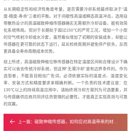
从长期稳定性和经济性角度考量，是否需要冷却系统最终取决于“温
度-精度-寿命”三者的平衡。对于间歇性高温或瞬态高温冲击，选用自
带散热设计的高温磁致伸缩传感器确实无需额外冷却设备，能有效简
化系统佈局。但对于长期处于超过150℃的严苛工况，增加一个小型
的空气喷射冷却或水冷套，虽然看似增加了初期的安装成本，却能让
传感器在更可靠的状态下运行，延长检修周期并避免停产损失，反而
更具备全寿命周期成本优势。
综上所述，高温磁致伸缩位移传感器在特定温度区间和合理设计下确
实可以省去传统冷却系统，但这种“无需冷却”是有边界条件的。作为
选型者，不能盲目相信广告词，必须依据实际的温度点、温度变化
率、安装方式和精度要求来精确判断。一个负责的技术建议是：在
135℃以上的持续高温应用中，请始终将冷却方案列为可选要素，并
与传感器供应商共同评估热管理的必要性，才能真正实现高效与可靠
的双赢。
磁致伸缩传感器，如何应对高温带来的材料挑战？
上一篇：