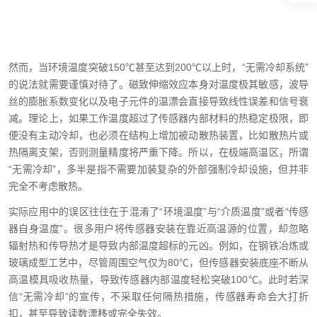
然而，当环境温度突破150℃甚至达到200℃以上时，“无需冷却系统”
的说法就需要谨慎对待了。磁致伸缩效应本身对温度极其敏感，波导
丝的膨胀系数变化以及电子元件的温漂会直接导致线性误差和信号衰
减。理论上，如果工作温度超过了传感器内部材料的热稳定极限，即
便没有主动冷却，也必须在结构上增加被动散热装置，比如散热片或
热隔离支架，否则测量精度将严重下降。所以，在极端高温区，所谓
“无需冷却”，多半是指不需要加装复杂的外部强制冷却设施，但并非
完全不考虑散热。
实际应用中的误区往往在于混淆了“环境温度”与“介质温度”或者“传感
器自身温度”。很多用户将传感器安装在靠近高温源的位置，却忽略
辐射热和传导热才是导致内部温度超标的元凶。例如，在钢铁冶炼或
玻璃成型工艺中，尽管周围空气仅为80℃，但传感器安装底座不断从
高温模具吸收热量，导致传感器内部温度轻松突破100℃。此时若深
信“无需冷却”的宣传，不采取任何隔热措施，传感器寿命会大打折
扣，甚至导致读数漂移或完全失效。