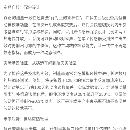
定期自校与冗余设计
真正的测量一致性还需要“行为上的鲁棒性”。许多工业级设备具备自
动自校准功能：在每次开机或温度突变后，它们会快速切换到内部参
考基准进行零点漂移校验。同时，采用双传感器冗余设计（例如两个
热电偶并联），系统可以自动比对差异，在单个传感器受到热冲击失
效时仍输出可靠的中位值。这种主动故障容错能力，让一致性不再是
静态指标，而成为一种动态保障。
实际场景验证：从铸造车间到航天实验室
为了检验这些技术的实效，制造商通常会在模拟环境中进行长达数月
的热循环测试。例如，将设备置于125℃的恒温箱中反复加热冷却，
并比对第1天与第100天的温度读数偏差。实际数据显示，经过恒温槽
隔离与补偿算法优化后，即使环境温度从25℃飙升至250℃，测量值
波动仍可控制在±0.3℃以内。这正是连续生产中良品率不随昼夜温差
波动的技术基石。
未来趋势：自适应热管理
随着智能制造发展，新一代测量系统开始集成机器学习驱动的“自适