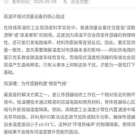
发布时间：2026-05-08
点击次数：
高温环境对测量设备的核心挑战
在持续高温的工业现场或科学实验中，普通测量设备往往面临“读数
漂移”或“误差累积”的困境。这是因为高温不仅会改变传感器的物理特
性，还可能引发电路噪声、材料热膨胀等连锁反应。因此，要实现测
量一致性，首先需要理解温度对传感器本身的影响——例如热电偶的
塞贝克系数会随温度非线性变化，而电阻式温度检测器的阻值也会因
高温产生晶格畸变。只有从根本上抑制这些干扰，才能为一致性打下
基础。
恒温槽：为传感器构建“微型气候”
最直接的解决方案之一，是让传感器始终工作在一个相对恒定的微环
境中。恒温槽技术通过精密的控温电路和隔热材料，将传感器核心区
域与外部极端温度隔离。例如，高精度工业温度计常在内置通道中填
充导热硅脂，并利用PID算法动态调节加热或制冷功率，确保传感器
自身温度波动小于±0.01℃。这种对“环境热噪声”的物理隔离，使得测
量结果不会随车间温度骤升而剧烈跳动。