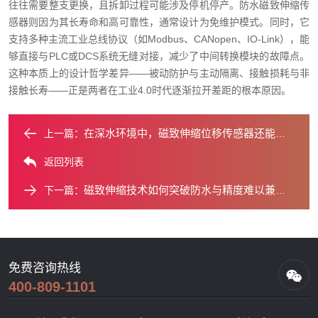
往往需要整支更换，且拆卸过程可能涉及停机停产。防水磁致伸缩传
感器则因为其长寿命和高可靠性，通常设计为免维护模式。同时，它
支持多种主流工业总线协议（如Modbus、CANopen、IO-Link），能
够直接与PLC或DCS系统无缝对接，减少了中间转换模块的故障点。
这种本质上的设计哲学差异——被动防护与主动隔离、接触损耗与非
接触长寿——正是两者在工业4.0时代逐渐拉开差距的根本原因。
在深水环境中，磁致伸缩位移传感器还能保持可靠吗？
上一篇：
返回列表
磁致伸缩技术如何突破防水与精度难以兼得的困境？
下一篇：
免费咨询热线
400-809-1101