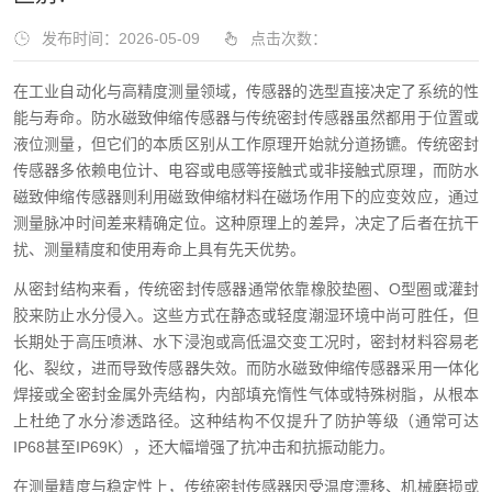
发布时间：2026-05-09
点击次数：
在工业自动化与高精度测量领域，传感器的选型直接决定了系统的性
能与寿命。防水磁致伸缩传感器与传统密封传感器虽然都用于位置或
液位测量，但它们的本质区别从工作原理开始就分道扬镳。传统密封
传感器多依赖电位计、电容或电感等接触式或非接触式原理，而防水
磁致伸缩传感器则利用磁致伸缩材料在磁场作用下的应变效应，通过
测量脉冲时间差来精确定位。这种原理上的差异，决定了后者在抗干
扰、测量精度和使用寿命上具有先天优势。
从密封结构来看，传统密封传感器通常依靠橡胶垫圈、O型圈或灌封
胶来防止水分侵入。这些方式在静态或轻度潮湿环境中尚可胜任，但
长期处于高压喷淋、水下浸泡或高低温交变工况时，密封材料容易老
化、裂纹，进而导致传感器失效。而防水磁致伸缩传感器采用一体化
焊接或全密封金属外壳结构，内部填充惰性气体或特殊树脂，从根本
上杜绝了水分渗透路径。这种结构不仅提升了防护等级（通常可达
IP68甚至IP69K），还大幅增强了抗冲击和抗振动能力。
在测量精度与稳定性上，传统密封传感器因受温度漂移、机械磨损或