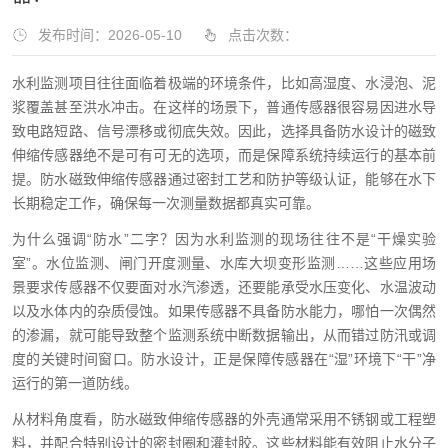
发布时间：2026-05-10
点击次数：
水利监测项目往往面临着极端的环境条件，比如高湿度、水浸泡、泥
浆覆盖甚至洪水冲击。在这样的场景下，普通传感器很容易因进水导
致电路短路、信号漂移或彻底失效。因此，选择具备防水设计的磁致
伸缩传感器绝不是可有可无的选项，而是保障系统持续运行的基本前
提。防水磁致伸缩传感器通过密封工艺和防护等级认证，能够在水下
长期稳定工作，确保每一次测量数据都真实可靠。
为什么强调“防水”二字？因为水利监测的现场往往不是“干燥实验
室”。水位监测、闸门开度测量、水库大坝变形监测……这些应用场
景要求传感器不仅要面对水汽渗透，还要能承受水压变化、水温波动
以及水体内的杂质侵蚀。如果传感器不具备防水能力，哪怕一次偶然
的渗漏，就可能导致整个监测系统中断数据输出，从而错过防汛或调
度的关键时间窗口。防水设计，正是保障传感器在“湿”环境下“干”净
运行的第一道防线。
从材料角度看，防水磁致伸缩传感器的外壳通常采用不锈钢或工程塑
料，并配合特别设计的密封圈和灌封胶。这些材料能有效阻止水分子