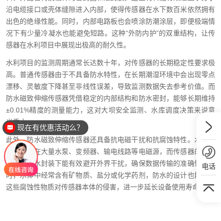
沿电缆接口或壳体缝隙进入内部，使得传感器在水下数百米依然拥有
出色的绝缘性能。同时，内部电路板也会喷涂防潮涂层，即便极端情
况下有少量冷凝水也能避免短路。这种“外防内护”的双重结构，让传
感器在水利项目中展现出极高的耐久性。
水利项目的监测周期通常长达数十年，对传感器的长期稳定性要求极
高。普通传感器由于不具备防水特性，在长期潮湿环境中会出现零点
漂移、灵敏度下降甚至非线性误差，导致监测数据失去参考价值。而
防水磁致伸缩传感器凭借稳定的内部结构和防水密封，能够长期维持
±0.01%精度的测量能力，这对大坝安全监测、水库调度决策来说意
义重大。
现在有优惠活动么？
此外，防水磁致伸缩传感器还具备抗电磁干扰和抗腐蚀特性。水利现
场往往存在大量水泵、变频器、输电线路等电磁源，而传感器的输出
信号在防水封装下能有效避开外界干扰，确保数据传输的准确性。同
电话
时，水体中经常含有矿物质、盐分或化学药剂，防水的设计也能屏蔽
这些腐蚀性物质对传感器本体的侵害，进一步延长设备使用寿命。