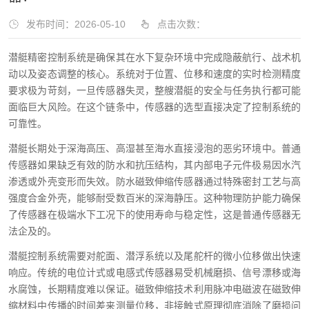
发布时间：2026-05-10
点击次数：
潜艇精密控制系统是确保其在水下复杂环境中完成隐蔽航行、战术机
动以及姿态调整的核心。系统对于位置、位移和速度的实时检测精度
要求极为苛刻，一旦传感器失灵，整艘潜艇的安全与任务执行都可能
面临巨大风险。在这个链条中，传感器的选型直接决定了控制系统的
可靠性。
潜艇长期处于深海高压、高湿甚至海水直接浸泡的恶劣环境中。普通
传感器如果缺乏有效的防水和抗压结构，其内部电子元件极易因水汽
渗透或外壳变形而失效。防水磁致伸缩传感器通过特殊密封工艺与高
强度合金外壳，能够耐受数百米的深海静压。这种物理防护能力确保
了传感器在极端水下工况下的使用寿命与稳定性，这是普通传感器无
法企及的。
潜艇控制系统需要对舵面、潜浮系统以及尾舵杆的微小位移做出快速
响应。传统的电位计式或电感式传感器易受机械磨损、信号漂移或海
水腐蚀，长期精度难以保证。磁致伸缩技术利用脉冲电磁波在磁致伸
缩材料中传播的时间差来测量位移，非接触式原理彻底消除了磨损问