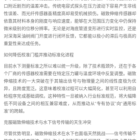
口附近剧烈的温差冲击。传统电容式探头在压力波动下容易产生非线
性误差、而光纤传感器虽精度高却易受机械损伤。磁致伸缩传感器却
依靠其材料本身的刚度与响应速度，能够在大范围压力变化中仍保持
微米级别的位移分辨率。无论是对海底管道变形进行实时监控，还是
对深海采油树阀门开度进行闭环反馈，它都能以极小的滞后与极高的
重复性来达成任务。
如何降低校准门槛并推动标准化进程
目前水下测量标准之所以难以统一升级，除了技术瓶颈外，还在于各
个厂商的传感器校准需要在特定压力罐与温度环境中反复调整。磁致
伸缩技术的一大突破在于其输出信号与物理量之间的线性度极为优
异，且跨度宽泛。这意味着校准过程可以大幅简化，甚至可以利用自
检程序完成基础调校。这种特性一旦被纳入行业标准规范，将大幅降
低不同设备之间的相互兼容难度，从而推动从“专有协议”向“通用标
准”的跨越。
克服磁致伸缩技术与水下信号传输的天生冲突
尽管优势明显，磁致伸缩技术在水下也面临天然挑战——信号传输不