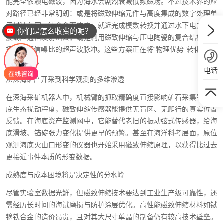
能完全依赖电磁波，因为海水会剧烈衰减低频磁场。不过技术界的应
对路径已经非常明朗：或是将磁致伸缩元件与高度集成的数字处理单
元封装在同一钛合金壳体中，就近完成模数转换并通过水下电力线载
你们是怎么收费的呢？
波或声通信发射出去；或是利用磁致伸缩与压电陶瓷的复合结构，直
接产生高信噪比的超声波脉冲。这些方案正在将“物理优势”转化为“系
统实用性”。
电话
从深海矿产开采到科学观测的多维渗透
在深海采矿机器人中，机械臂的抓取精确度直接影响矿石采集率与海
底生态扰动程度，磁致伸缩传感器能提供无盲区、无爬行的真实位置
反馈。在海底资产监测网中，它能替代老旧的振动弦式传感器，给海
底滑坡、锚碇张力变化提供更早的预警。甚至在海洋科考层面，原位
观测海底火山口形变的仪器也开始采用磁致伸缩原理，以获得比过去
更接近事件本质的形变数据。
成熟度与成本困境将是决定性的分水岭
尽管实验室数据光鲜，但磁致伸缩技术要达到工业生产级可靠性，还
需经历长时间的海试磨损与防护涂层优化。高性能磁致伸缩材料如铽
镝铁合金的造价昂贵，且对其大尺寸单晶的制备仍有较高技术壁垒。