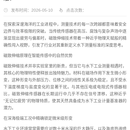
发布时间：2026-05-10
点击次数：
在探索深邃海洋的工业进程中，测量技术的每一次跨越都意味着安全
边界与效率极限的突破。当传统传感器在高压、腐蚀与复杂声场中逐
渐显现出疲劳与偏差时，磁致伸缩技术带着一种近乎物理天赋般的精
确性闯入视野，引发了行业对其重新定义水下测量标准的深度思考。
磁致伸缩原理在智能传感中的自然优势
磁致伸缩技术并非实验室里的新贵，但当它与水下工业测量相遇时，
其核心的物理特性便释放出独特魅力。材料在磁场作用下发生微小形
变，这种形变与外部压力、位移之间的线性关系极为稳定，且不受水
下温度梯度与盐度变化的显著干扰。与其他压电或电阻式传感器相
比，磁致伸缩传感器在长期运行中几乎不存在信号漂移，这种近乎
“无记忆疲劳”的物理特质，使其天然具备成为水下工业计量基准器的
潜力。
在深海极端工况中精确锁定微米级形变
水下工业环境常常需要应对数十米水深的巨大静压，以及海底热液喷