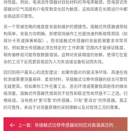
持性能。例如，电涡流传感器对目标材料的导电率敏感，而电容式传
感器对空气湿度和介电常数变化较为敏感，这些因素在长期运行中都
会挑战其可靠性。
另一个常被忽略的维度是安装和维护的便捷性。接触式传感器通常结
构简单，安装方向明确，即使现场操作工也能快速判断故障原因（如
探针卡死或弹簧断裂）。而非接触式传感器的安装距离要求非常苛
刻，例如激光传感器必须在特定的“工作距离”范围内才能保证精度，
稍有偏移就可能导致数据错误。这种对安装精度的依赖，使得它在复
杂的工况下反而更容易因为人为失误或设备松动而失效。
回归到用户最关心的选型建议：如果你面对的是洁净环境、高速在线
检测或需要测量易碎、柔软材料，非接触式位移传感器的综合可靠性
无疑更高。但如果你工作在重工业、恶劣环境或需要极高刚性的微米
级测量，接触式传感器凭借其抗干扰性和稳定性依然是不二之选。归
根结底，没有绝对“更可靠”的传感器，只有“更适合”的传感器。真正
的可靠性，来自于对测量原理的深刻理解以及对现场工况的尊重。
非接触式位移传感器如何应对高温高压的挑战？
上一篇：