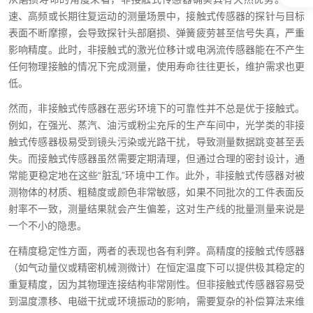
速、高频或长期往复运动的测量场景中，接触式传感器的探针与目标
表面不断摩擦，会导致探针头部磨损、弹簧疲劳甚至信号失真，严重
影响精度。此时，非接触式的激光位移计或电涡流传感器能在不产生
任何物理接触的情况下完成测量，使用寿命往往更长，维护需求也更
低。
然而，非接触式传感器在恶劣环境下的可靠性并不总是优于接触式。
例如，在强光、蒸汽、油污或粉尘充斥的生产车间中，光学类的非接
触式传感器极易受到镜头污染或光路干扰，导致测量数据跳变甚至丢
失。而接触式传感器虽然需要定期清理，但通过合理的密封设计，通
常能更稳定地在这些“脏乱”环境中工作。此外，非接触式传感器对被
测物体的材质、粗糙度或颜色非常敏感，如果不同批次的工件表面反
射率不一致，测量结果就会产生偏差，这对生产线的批量测量来说是
一个不小的隐患。
在精度稳定性方面，两者的表现也各有利弊。高精度的接触式传感器
（如气动量仪或精密机械测微计）在恒定温度下可以提供极其稳定的
重复精度，因为其物理连接结构非常刚性。但非接触式传感器容易受
到温度漂移、电磁干扰或环境振动的影响，需要复杂的补偿算法来维