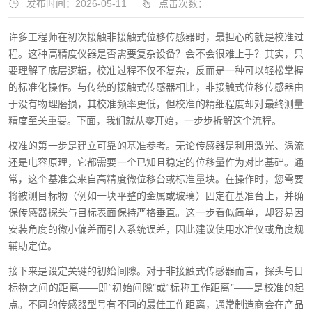
发布时间：2026-05-11
点击次数：
许多工程师在初次接触非接触式位移传感器时，最担心的就是校准过
程。这种高精度仪器是否需要复杂设备？会不会很难上手？其实，只
要理解了底层逻辑，校准过程不仅不复杂，反而是一种可以轻松掌握
的标准化操作。与传统的接触式传感器相比，非接触式位移传感器由
于没有物理磨损，其校准频率更低，但校准的精细程度却对最终测量
精度至关重要。下面，我们就从零开始，一步步拆解这个流程。
校准的第一步是建立可靠的基准参考。无论传感器是利用激光、涡流
还是电容原理，它都需要一个已知且稳定的位移量作为对比基础。通
常，这个基准会来自高精度微位移台或标准量块。在操作时，您需要
将被测目标物（例如一块平整的金属或玻璃）固定在基准台上，并确
保传感器探头与目标表面保持严格垂直。这一步看似简单，却容易因
安装角度的微小偏差而引入系统误差，因此建议使用水准仪或角度规
辅助定位。
接下来是设定关键的初始间隙。对于非接触式传感器而言，探头与目
标物之间的距离——即“初始间隙”或“标称工作距离”——是校准的起
点。不同的传感器型号有不同的最佳工作距离，通常制造商会在产品