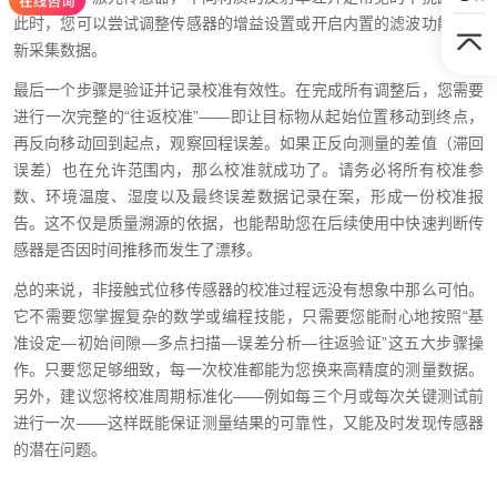
此时，您可以尝试调整传感器的增益设置或开启内置的滤波功能，重
新采集数据。
最后一个步骤是验证并记录校准有效性。在完成所有调整后，您需要
进行一次完整的“往返校准”——即让目标物从起始位置移动到终点，
再反向移动回到起点，观察回程误差。如果正反向测量的差值（滞回
误差）也在允许范围内，那么校准就成功了。请务必将所有校准参
数、环境温度、湿度以及最终误差数据记录在案，形成一份校准报
告。这不仅是质量溯源的依据，也能帮助您在后续使用中快速判断传
感器是否因时间推移而发生了漂移。
总的来说，非接触式位移传感器的校准过程远没有想象中那么可怕。
它不需要您掌握复杂的数学或编程技能，只需要您能耐心地按照“基
准设定—初始间隙—多点扫描—误差分析—往返验证”这五大步骤操
作。只要您足够细致，每一次校准都能为您换来高精度的测量数据。
另外，建议您将校准周期标准化——例如每三个月或每次关键测试前
进行一次——这样既能保证测量结果的可靠性，又能及时发现传感器
的潜在问题。