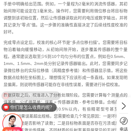
手册中明确给出范围。例如，一个量程为2毫米的涡流传感器，其初
始间隙可能设定在1毫米处。操作时，您需要利用微位移台将目标物
调整到该初始位置，然后让传感器读取此时的电压或数字输出，并将
其记录为“零点”值。这一步骤的准确性直接决定了后续线性度校准的
好坏。
完成零点设定后，校准的核心环节是“多点位移扫描”。您需要将目标
物沿着轴向缓慢移动，从初始间隙开始，逐步覆盖传感器的整个量
程。通常建议选取至少5到10个均匀分布的位置点，例如在0.5mm、
1mm、1.5mm、2mm处分别记录传感器输出。此时，您需要同步记
录微位移台的实际位移值（高精度参考值）和传感器显示值。将这些
数据点绘制在坐标图上，理想情况下应该形成一条直线。如果发现明
显偏离，则说明传感器可能存在非线性误差，需要进行补偿校准。
可以介绍下你们的产品么？
数据获取之后，校准进入了分析处理阶段。您需要计算每个测量点的
误差值，公式很简单：误差 = 传感器读数 - 参考位移值。合格的传感
你们是怎么收费的呢？
器通常要求误差在满量程的0.5%以内，有些精密型号甚至要求
0.1%。如果误差超出规格，您需要检查几个常见原因：一是环境振动
或温度波动是否影响了读数；二是目标物表面是否存在污渍或反光度
电话
变化。对于激光传感器，不同材质的反射率差异是常见的干扰因素。