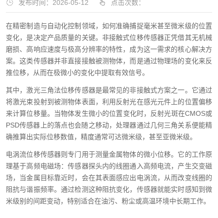
发布时间：2026-05-12
点击次数：
在精密制造与自动化控制领域，如何准确捕捉毫米甚至微米级的位置
变化，是决定产品质量的关键。非接触式位移传感器正凭借其无机械
磨损、高响应速度与极高分辨率的特性，成为这一需求的核心解决方
案。这类传感器并非直接接触被测物体，而是通过物理场的变化来反
推位移，从而在极微小的变化中提取有效信号。
其中，激光三角法位移传感器是最常见的非接触式方案之一。它通过
将激光束投射到被测物体表面，利用反射光在感光元件上的位置偏移
来计算位移量。当物体发生微小的位置变化时，反射光斑在CMOS或
PSD传感器上的落点也会随之移动，处理器通过几何三角关系便能精
确推算出实际位移数值，精度通常可达微米级，甚至亚微米级。
电涡流位移传感器则专门用于测量金属物体的微小位移。它的工作原
理基于高频电磁场：传感器探头内的线圈通入高频电流，产生交变磁
场，当金属目标靠近时，会在其表面感应出电涡流，从而改变线圈的
阻抗与谐振频率。通过检测这种阻抗变化，传感器就能实时感知到微
米级别的间距变动，特别适合在油污、粉尘或高温环境中长期工作。