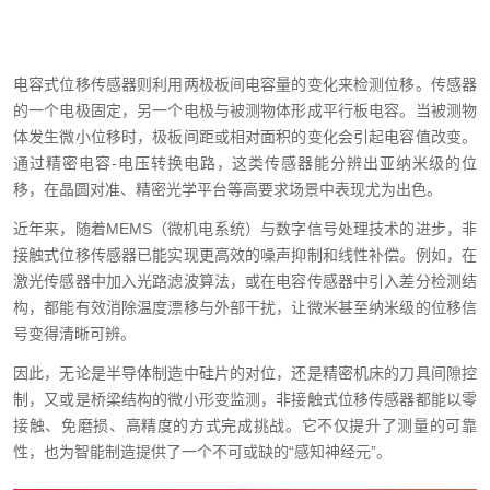
电容式位移传感器则利用两极板间电容量的变化来检测位移。传感器
的一个电极固定，另一个电极与被测物体形成平行板电容。当被测物
体发生微小位移时，极板间距或相对面积的变化会引起电容值改变。
通过精密电容-电压转换电路，这类传感器能分辨出亚纳米级的位
移，在晶圆对准、精密光学平台等高要求场景中表现尤为出色。
近年来，随着MEMS（微机电系统）与数字信号处理技术的进步，非
接触式位移传感器已能实现更高效的噪声抑制和线性补偿。例如，在
激光传感器中加入光路滤波算法，或在电容传感器中引入差分检测结
构，都能有效消除温度漂移与外部干扰，让微米甚至纳米级的位移信
号变得清晰可辨。
因此，无论是半导体制造中硅片的对位，还是精密机床的刀具间隙控
制，又或是桥梁结构的微小形变监测，非接触式位移传感器都能以零
接触、免磨损、高精度的方式完成挑战。它不仅提升了测量的可靠
性，也为智能制造提供了一个不可或缺的“感知神经元”。