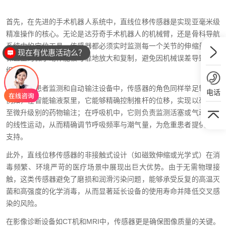
首先，在先进的手术机器人系统中，直线位移传感器是实现亚毫米级
精准操作的核心。无论是达芬奇手术机器人的机械臂，还是骨科导航
系统中的定位工具，传感器都必须实时监测每一个关节的伸缩量，确
现在有优惠活动么？
保医生的微小动作能被可靠地放大和复制，避免因机械误差导致的组
织损伤。
其次，在患者监测和自动输注设备中，传感器的角色同样举足轻重。
电话
例如，在智能输液泵里，它能够精确控制推杆的位移，实现以毫升甚
至微升级别的药物输注；在呼吸机中，它则负责监测活塞或气动元件
的线性运动，从而精确调节呼吸频率与潮气量，为危重患者提供生命
支持。
此外，直线位移传感器的非接触式设计（如磁致伸缩或光学式）在消
毒频繁、环境严苛的医疗场景中展现出巨大优势。由于无需物理接
触，这类传感器避免了磨损和润滑污染问题，能够承受反复的高温灭
菌和高强度的化学消毒，从而显著延长设备的使用寿命并降低交叉感
染的风险。
在影像诊断设备如CT机和MRI中，传感器更是确保图像质量的关键。