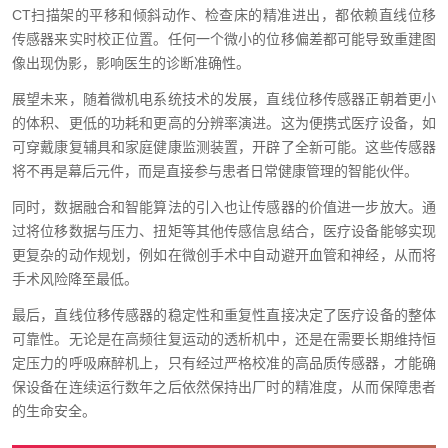
CT扫描架的平移和倾斜动作、检查床的精准进出，都依赖直线位移
传感器来实时校正位置。任何一个微小的位移偏差都可能导致重建图
像出现伪影，影响医生的诊断准确性。
展望未来，随着微机电系统技术的发展，直线位移传感器正朝着更小
的体积、更低的功耗和更高的分辨率演进。这为便携式医疗设备，如
可穿戴康复辅具和家庭健康监测装置，开辟了全新可能。这些传感器
将不再是幕后元件，而是直接参与患者日常健康管理的智能伙伴。
同时，数据融合和智能算法的引入也让传感器的价值进一步放大。通
过将位移数据与压力、扭矩等其他传感信息结合，医疗设备能够实现
更复杂的动作规划，例如在微创手术中自动避开血管和神经，从而将
手术风险降至最低。
最后，直线位移传感器的稳定性和重复性直接决定了医疗设备的整体
可靠性。无论是在高频往复运动的透析机中，还是在需要长期维持恒
定压力的呼吸麻醉机上，只有经过严格校准的高品质传感器，才能确
保设备在连续运行数年之后依然保持出厂时的精准度，从而保障患者
的生命安全。