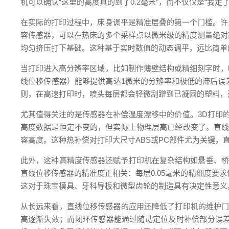
机可以确认“这里的高度真的到了0.2毫米”，而不仅仅是“我走了
在实际的打印过程中，床身调平是精准层叠的第一个门槛。许
容传感器，可以在热床的多个采样点以微米级的精度测量绝对
均匀挤压打下基础。这种基于实时数值的动态调平，远比简单
当打印进入高分辨率区域，比如制作薄壁结构或精细刻字时，
线位移传感器）能够提供高达1微米的分辨率和极低的滞后误
则，在高速打印时，喷头每层都会轻微刮蹭到已凝固的塑料，
尤其值得关注的是传感器在补偿温度漂移中的价值。3D打印
高度数据是恒定不变的，但实际上物理层高已经改变了。直线
容高度。这种热补偿对打印大尺寸ABS或PC部件尤为关键，
此外，这种高精度传感器还赋予打印机在复杂结构如悬垂、桥
直线位移传感器的精准度正相关：每层0.05毫米的精细度要求
这对于珠宝模具、牙科导板和微型齿轮的制造具有决定性意义
从长远来看，直线位移传感器的应用还降低了打印机的维护门
高逐渐失效；而闭环传感器能通过随动定位及时补偿部分误