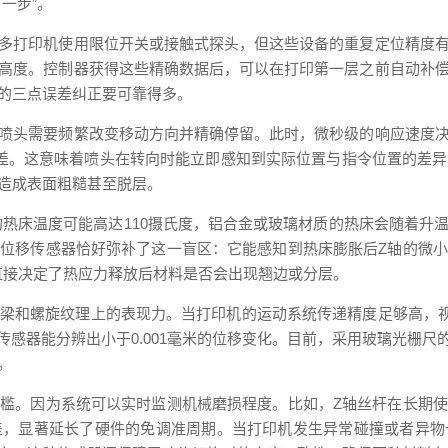
一步”。
多打印机使用限位开关或接触式探头，但这些设备的重复定位精度
高度。控制器获得这些精确数据后，可以在打印第一层之前自动补
的三点误差纠正要可靠得多。
喷头需要频繁改变移动方向并精确停留。此时，微秒级的响应速度
差。这意味着喷头在转向时能立即感知到实际位置与指令位置的差
造成表面粗糙甚至脱层。
的热床温度可能高达110摄氏度，铝合金或玻璃材质的热床会随着升
位移传感器恰好弥补了这一盲区：它能感知到热床膨胀后Z轴的微
直接决定了热应力释放后材料是否会出现翘边或分层。
梁和螺旋纹理上的表现力。当打印机的运动系统传递精度足够高，视
传感器能分辨出小于0.001毫米的位移变化。目前，采用玻璃光栅尺
。
槛。因为系统可以实时监测机械磨损程度。比如，Z轴丝杆在长期
差，显著延长了硬件的免调准周期。当打印机发生异常碰撞或者异物