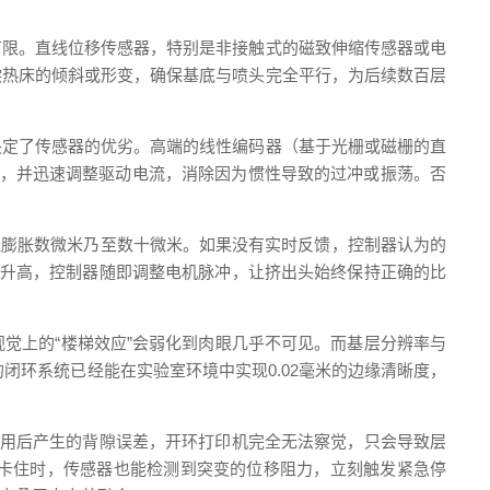
有限。直线位移传感器，特别是非接触式的磁致伸缩传感器或电
偿热床的倾斜或形变，确保基底与喷头完全平行，为后续数百层
决定了传感器的优劣。高端的线性编码器（基于光栅或磁栅的直
异，并迅速调整驱动电流，消除因为惯性导致的过冲或振荡。否
温膨胀数微米乃至数十微米。如果没有实时反馈，控制器认为的
小升高，控制器随即调整电机脉冲，让挤出头始终保持正确的比
觉上的“楼梯效应”会弱化到肉眼几乎不可见。而基层分辨率与
的闭环系统已经能在实验室环境中实现0.02毫米的边缘清晰度，
使用后产生的背隙误差，开环打印机完全无法察觉，只会导致层
卡住时，传感器也能检测到突变的位移阻力，立刻触发紧急停