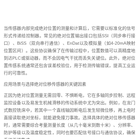
当传感器内部完成绝对位置的测量和计算后，它需要以标准化的信号
形式传递给控制器。常见的绝对位置输出接口包括SSI（同步串行接
口）、BiSS（双向串行通信）、EnDat以及模拟量（如4-20mA映射
位置区间）。这些协议确保了在传输过程中，位置数值可以高精度地
到达PLC或驱动器，而不会因电气干扰而丢失关键位。此外，绝对位
置传感系统通常还包含误差校验位，用于检测传输错误，提高工业运
行的可靠性。
应用场景与选择绝对位移传感器的关键因素
正因为绝对位置测量无需回零、不惧断电，它在多轴同步控制、远程
监控设备以及易发生机械滑移的传动系统中尤为突出。例如，在龙门
式数控铣床中，若其中一个直线轴因断电后发生轻微位移，再上电时
直接读取绝对坐标，就能避免撞刀事故。选择具体的绝对位移传感器
时，通常需要综合考量测量长度（从几十毫米到数十米）、分辨率、
防护等级以及温度稳定性，同时也要匹配信号接口与通信协议，确保