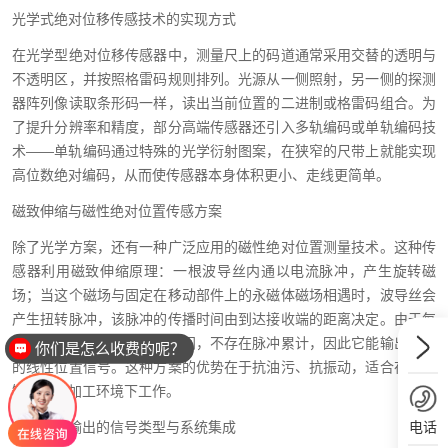
光学式绝对位移传感技术的实现方式
在光学型绝对位移传感器中，测量尺上的码道通常采用交替的透明与
不透明区，并按照格雷码规则排列。光源从一侧照射，另一侧的探测
器阵列像读取条形码一样，读出当前位置的二进制或格雷码组合。为
了提升分辨率和精度，部分高端传感器还引入多轨编码或单轨编码技
术——单轨编码通过特殊的光学衍射图案，在狭窄的尺带上就能实现
高位数绝对编码，从而使传感器本身体积更小、走线更简单。
磁致伸缩与磁性绝对位置传感方案
除了光学方案，还有一种广泛应用的磁性绝对位置测量技术。这种传
感器利用磁致伸缩原理：一根波导丝内通以电流脉冲，产生旋转磁
场；当这个磁场与固定在移动部件上的永磁体磁场相遇时，波导丝会
产生扭转脉冲，该脉冲的传播时间由到达接收端的距离决定。由于每
一次脉冲激励都独立计算时间，不存在脉冲累计，因此它能输出绝对
你们是怎么收费的呢？
的线性位置信号。这种方案的优势在于抗油污、抗振动，适合在液压
缸或恶劣加工环境下工作。
电话
绝对位置输出的信号类型与系统集成