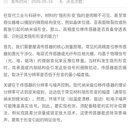
发布时间：2026-05-15
点击次数：
在现代工业与科研中，材料的“隐形形变”指的是肉眼不可见、甚至常
规仪器难以捕捉的微观结构变化，例如晶体位错、亚表面微裂纹或热
膨胀引起的纳米级形变。那么，高精度位移传感器是否具备穿透表
面、识别这类隐形形变的能力？
首先，我们需要厘清传感器的核心测量原理。常见的高精度位移传感
器如激光干涉仪、电容式传感器或光纤布拉格光栅，均基于物理信号
（光、电、磁场）的微弱变化来反推位移量。当材料发生隐形形变
时，其表面或内部结构会引发这些信号的细微扰动，传感器能否捕
捉，取决于其分辨率是否低于形变的最小幅度值。
关键在于传感器的分辨率与噪声控制。现代纳米级位移传感器的理论
分辨率可达到皮米级别，远远低于常见材料隐形形变的幅度（通常在
纳米到微米级）。然而，环境干扰（如温度漂移、振动）和电子噪声
可能掩盖真实信号。因此，要实现检测，须配备精密的实时补偿算
法，例如双路差分测量或锁定放大技术，这使传感器能滤除背景噪
声，聚焦于形变引起的特征信号。