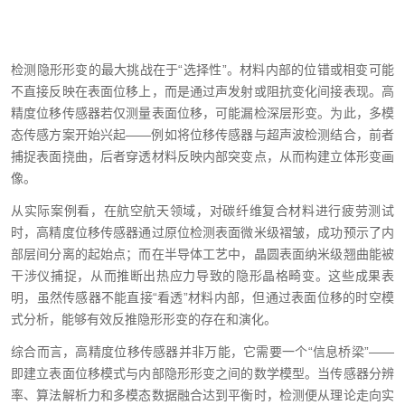
检测隐形形变的最大挑战在于“选择性”。材料内部的位错或相变可能
不直接反映在表面位移上，而是通过声发射或阻抗变化间接表现。高
精度位移传感器若仅测量表面位移，可能漏检深层形变。为此，多模
态传感方案开始兴起——例如将位移传感器与超声波检测结合，前者
捕捉表面挠曲，后者穿透材料反映内部突变点，从而构建立体形变画
像。
从实际案例看，在航空航天领域，对碳纤维复合材料进行疲劳测试
时，高精度位移传感器通过原位检测表面微米级褶皱，成功预示了内
部层间分离的起始点；而在半导体工艺中，晶圆表面纳米级翘曲能被
干涉仪捕捉，从而推断出热应力导致的隐形晶格畸变。这些成果表
明，虽然传感器不能直接“看透”材料内部，但通过表面位移的时空模
式分析，能够有效反推隐形形变的存在和演化。
综合而言，高精度位移传感器并非万能，它需要一个“信息桥梁”——
即建立表面位移模式与内部隐形形变之间的数学模型。当传感器分辨
率、算法解析力和多模态数据融合达到平衡时，检测便从理论走向实