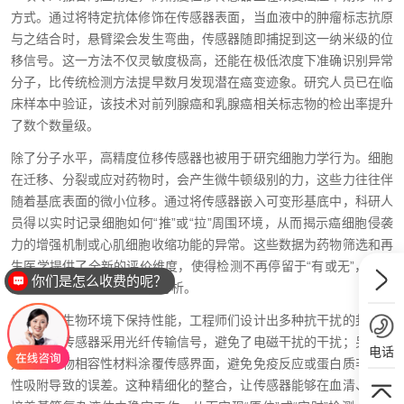
方式。通过将特定抗体修饰在传感器表面，当血液中的肿瘤标志抗原
与之结合时，悬臂梁会发生弯曲，传感器随即捕捉到这一纳米级的位
移信号。这一方法不仅灵敏度极高，还能在极低浓度下准确识别异常
分子，比传统检测方法提早数月发现潜在癌变迹象。研究人员已在临
床样本中验证，该技术对前列腺癌和乳腺癌相关标志物的检出率提升
了数个数量级。
除了分子水平，高精度位移传感器也被用于研究细胞力学行为。细胞
在迁移、分裂或应对药物时，会产生微牛顿级别的力，这些力往往伴
随着基底表面的微小位移。通过将传感器嵌入可变形基底中，科研人
员得以实时记录细胞如何“推”或“拉”周围环境，从而揭示癌细胞侵袭
力的增强机制或心肌细胞收缩功能的异常。这些数据为药物筛选和再
生医学提供了全新的评价维度，使得检测不再停留于“有或无”，而是
你们是怎么收费的呢？
深入到“多强或多弱”的量化分析。
为了在高生物环境下保持性能，工程师们设计出多种抗干扰的封装方
案。一些传感器采用光纤传输信号，避免了电磁干扰的干扰；另一些
电话
则使用生物相容性材料涂覆传感界面，避免免疫反应或蛋白质非特异
性吸附导致的误差。这种精细化的整合，让传感器能够在血清、细胞