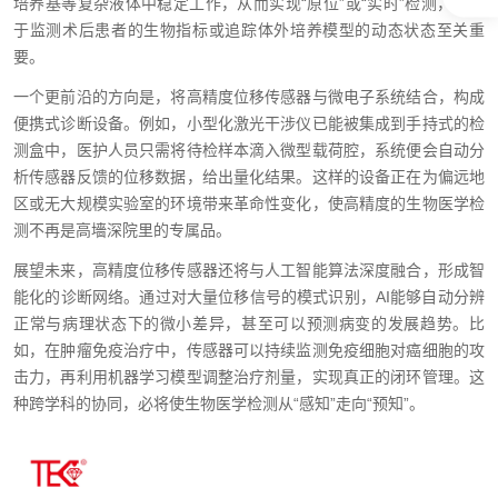
培养基等复杂液体中稳定工作，从而实现“原位”或“实时”检测，这对
于监测术后患者的生物指标或追踪体外培养模型的动态状态至关重
要。
一个更前沿的方向是，将高精度位移传感器与微电子系统结合，构成
便携式诊断设备。例如，小型化激光干涉仪已能被集成到手持式的检
测盒中，医护人员只需将待检样本滴入微型载荷腔，系统便会自动分
析传感器反馈的位移数据，给出量化结果。这样的设备正在为偏远地
区或无大规模实验室的环境带来革命性变化，使高精度的生物医学检
测不再是高墻深院里的专属品。
展望未来，高精度位移传感器还将与人工智能算法深度融合，形成智
能化的诊断网络。通过对大量位移信号的模式识别，AI能够自动分辨
正常与病理状态下的微小差异，甚至可以预测病变的发展趋势。比
如，在肿瘤免疫治疗中，传感器可以持续监测免疫细胞对癌细胞的攻
击力，再利用机器学习模型调整治疗剂量，实现真正的闭环管理。这
种跨学科的协同，必将使生物医学检测从“感知”走向“预知”。