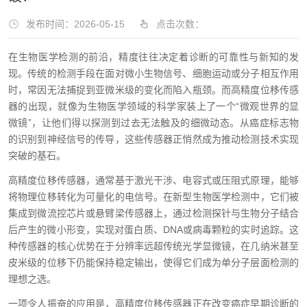
发布时间：2026-05-15
点击次数：
在生物医学检测的前沿，精度往往决定着诊断的可靠性与新知的发
现。传统的检测手段在面对微小生物信号、细胞运动或分子相互作用
时，常因无法捕捉到亚微米级的变化而陷入瓶颈。而高精度位移传感
器的出现，就像为生物医学领域的科学家装上了一个“微观世界的显
微镜”，让他们得以探测到过去无法触及的细微动态。从癌症标志物
的识别到神经信号的传导，这些传感器正悄然成为推动检测技术实现
突破的基石。
高精度位移传感器，通常基于激光干涉、电容式或压阻式原理，能够
将物理位移转化为可量化的电信号。在新型生物医学检测中，它们被
集成到微流控芯片或悬臂梁传感器上，通过检测探针与生物分子结合
后产生的微小形变，实现对蛋白质、DNA或病毒颗粒的实时追踪。这
种传感器的核心优势在于分辨率远超传统光学显微镜，在几纳米甚至
皮米级的位移下仍能保持稳定输出，使得它们成为单分子层面检测的
理想之选。
一项令人振奋的应用是，高精度位移传感器正在改变癌症早期诊断的