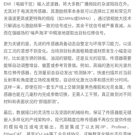
EMI（电磁干扰）输入滤波器，将大多数广播频段的杂波阻挡在外。
尤其对于电涡流传感器，其激励频率本身就可以选择比工频和常见开
关谐波更高或更特殊的频段（如1MHz或5MHz），通过锁相放大技术
只解调出与激励频率一致的信号成分，其余干扰信号被严重衰减，从
而在强磁场的“噪声海洋”中精准地提取出目标位移信号。
更为关键的是，先进的传感器具备动态自整定与环境学习能力，以适
应工况的意想不到变化。当待测目标表面粗糙度或材质发生小幅变动
时，比如是生锈的铁板、油润的钢辊，还是反光的铝箔，传感器需要
能够自动调整增益、偏置或参考背景值。例如，高端的激光和光谱共
焦位移传感器，在测量前会自动发出“检测脉冲”，快速扫描并对当前
反射率和角度建立场校准模型，自动优化激光功率和感光积分时间。
这样一来，即使在同一套生产线上交替测量黑色橡胶和光亮金属，传
感器也能在几毫秒内完成参数切换，无需人工干预，真正做到对不同
材料和表面状况的“即插即测”。
最后，数据接口的灵活性以及坚固的机械结构，保证了传感器能无缝
嵌入多样化的产线架构中。现代高精度位移传感器不再仅仅提供传统
的模拟电压或电流输出，而是集成了以太网/IP、Profinet、
EtherCAT、甚至IO-Link等工业总线协议。这种数字化输出不仅意味