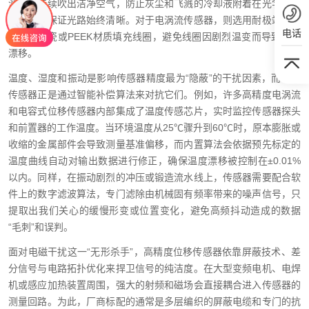
测量时持续吹出洁净空气，防止灰尘和飞溅的冷却液附着在光学窗口
上，从而保证光路始终清晰。对于电涡流传感器，则选用耐极端温度
电话
的特种陶瓷或PEEK材质填充线圈，避免线圈因剧烈温变而导致零位
漂移。
温度、湿度和振动是影响传感器精度最为“隐蔽”的干扰因素，而现代
传感器正是通过智能补偿算法来对抗它们。例如，许多高精度电涡流
和电容式位移传感器内部集成了温度传感芯片，实时监控传感器探头
和前置器的工作温度。当环境温度从25℃骤升到60℃时，原本膨胀或
收缩的金属部件会导致测量基准偏移，而内置算法会依据预先标定的
温度曲线自动对输出数据进行修正，确保温度漂移被控制在±0.01%
以内。同样，在振动剧烈的冲压或锻造流水线上，传感器需要配合软
件上的数字滤波算法，专门滤除由机械固有频率带来的噪声信号，只
提取出我们关心的缓慢形变或位置变化，避免高频抖动造成的数据
“毛刺”和误判。
面对电磁干扰这一“无形杀手”，高精度位移传感器依靠屏蔽技术、差
分信号与电路拓扑优化来捍卫信号的纯洁度。在大型变频电机、电焊
机或感应加热装置周围，强大的射频和磁场会直接耦合进入传感器的
测量回路。为此，厂商标配的通常是多层编织的屏蔽电缆和专门的抗