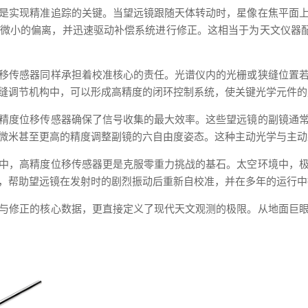
是实现精准追踪的关键。当望远镜跟随天体转动时，星像在焦平面
微小的偏离，并迅速驱动补偿系统进行修正。这相当于为天文仪器配
移传感器同样承担着校准核心的责任。光谱仪内的光栅或狭缝位置
缝调节机构中，可以形成高精度的闭环控制系统，使关键光学元件的
精度位移传感器确保了信号收集的最大效率。这些望远镜的副镜通
微米甚至更高的精度调整副镜的六自由度姿态。这种主动光学与主动
中，高精度位移传感器更是克服零重力挑战的基石。太空环境中，
，帮助望远镜在发射时的剧烈振动后重新自校准，并在多年的运行中
与修正的核心数据，更直接定义了现代天文观测的极限。从地面巨