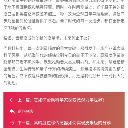
器利用量子态的超高敏感性，能够探测到地球重力场的微小变化，用
于地下资源勘探和地震预警。同时，在时间测量上，光学原子钟的精
度已达到每百亿年误差不超过一秒，这为全球卫星导航系统、通信同
步乃至相对论验证提供了基石。量子时代的每一次进步，都在重新定
义“精确”的含义。
结语：当精度成为创新的度量衡，未来何止于此？
回顾科技史，每一次测量精度的重大突破，都引发了一场产业革命或
科学风暴。从航海时代的经纬仪到今日的量子干涉仪，高精度测量始
终是那只看不见的手，默默推动着人类文明向前。在未来，随着超精
密制造、生物传感和量子计算的持续演进，测量技术将扮演更为核心
的角色。它不仅是科技创新的隐形推手，更是我们打开下一时代大门
的钥匙。
它如何帮助科学家探索微观力学世界？
上一篇：
返回列表
高精度位移传感器如何实现皮米级的分辨率？
下一篇：