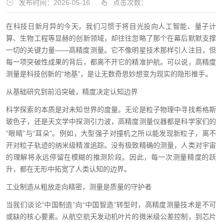
发布时间：2026-05-16
点击次数：
在科技日新月异的今天，我们习惯于将目光投向人工智能、量子计
算、生物工程等显赫的创新领域，却往往忽略了那个在幕后默默支撑
一切的关键力量——高精度测量。它不像明星技术那样引人注目，但
每一项突破性成果的背后，都离不开它的精准护航。可以说，高精度
测量是科技创新的“地基”，是让无数奇思妙想变为现实的隐形推手。
从基础研究到前沿突破，精度决定认知边界
科学探索的本质是对未知世界的度量。无论是粒子物理中寻找希格斯
玻色子，还是天文学中探测引力波，高精度测量仪器都是科学家们的
“眼睛”与“耳朵”。例如，大型强子对撞机之所以能发现新粒子，离不
开对粒子轨迹的纳米级精准追踪。没有极致精确的测量，人类对宇宙
的理解将永远停留在模糊的推测阶段。因此，每一次测量精度的跃
升，都在无形中拓宽了人类认知的边界。
工业制造从粗放走向精密，测量是质量的守护者
当我们谈论“中国制造”向“中国智造”转型时，高精度测量技术是不可
或缺的核心要素。从航空航天发动机叶片的微米级公差控制，到芯片