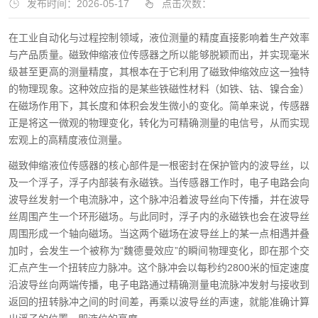
发布时间：2026-05-17
点击次数：
在工业自动化与过程控制领域，液位测量的精度直接影响着生产效率
与产品质量。磁致伸缩液位传感器之所以能够脱颖而出，并实现毫米
级甚至更高的测量精度，其根本在于它利用了磁致伸缩效应这一独特
的物理现象。这种效应指的是某些铁磁性材料（如铁、钴、镍合金）
在磁场作用下，其长度和体积会发生微小的变化。简单来说，传感器
正是将这一微观的物理变化，转化为可精确测量的电信号，从而实现
宏观上的高精度液位测量。
磁致伸缩液位传感器的核心部件是一根密封在保护管内的波导丝，以
及一个浮子，浮子内部装有永磁铁。当传感器工作时，电子电路会向
波导丝发射一个电流脉冲，这个脉冲沿着波导丝向下传播，并在波导
丝周围产生一个环形磁场。与此同时，浮子内的永磁铁也会在波导丝
周围形成一个轴向磁场。当这两个磁场在波导丝上的某一点相遇并叠
加时，会发生一个被称为“魏德曼效应”的瞬间物理变化，即在那个交
汇点产生一个扭转应力脉冲。这个脉冲会以每秒约2800米的恒定速度
沿波导丝向两端传播，电子电路通过精确测量电流脉冲发射与接收到
返回的扭转脉冲之间的时间差，再乘以波导丝的声速，就能准确计算