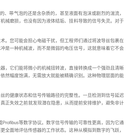
稠的、带气泡的还是含杂质的，甚至液面有泡沫或剧烈的湍流，
有机械磨损，也没有因为液体结垢、挂料导致的信号失灵。对于
技术。您可能会担心电磁干扰，但工程师们通过将波导丝包裹在
脉冲是一种机械波，而不是微弱的电压信号，这就意味着它不会
能器，它们能将微小的机械扭转波，直接转换成一个强劲且清晰
号依然幅度饱满，无需放大就能被精确识别。这种物理层面的能
导丝的健康状态和信号传输路径的完整性。一旦检测到信号延迟
信号真正失效之前就发现潜在隐患，从而提前安排维护，避免非计
Profibus等数字协议。数字信号传输的可靠性更高，因为它通
而更全面地评估传感器的工作状态。这种从模拟到数字的飞跃，