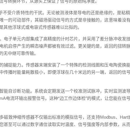
信号转换环节，从源头上保证了信号的原始纯净度。
几乎不受介质特性的干扰。无论被测液体是导电的还是绝缘的，是粘
唯一的可动部件，其磁场驱动信号的方式是非接触的，这意味着没
是其他浮球式或电容式传感器难以比拟的。
。电子单元内部集成了高精度的计时芯片，并采用了差分脉冲收发
电机启停产生的瞬态噪声都被有效过滤。更关键的是，返回的扭转
的无中继可靠传输。
的捕捉能力。传感器末端安装了一个特殊的检测线圈和压电陶瓷换
中传播时能量耗散极小，即便浮球在几十米远的另一端，返回的信
智能自诊断功能。系统会定期发送一个校准测试脉冲，实时监测波
0mA电流环输出报警信号。这种“边工作边体检”的模式，让您能在
伸缩传感器不仅输出标准的模拟信号，还支持Modbus、Hart或
您甚至可以通过数字通信读取实时温度、信号强度等内部参数，从