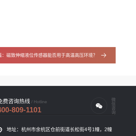
篇：
磁致伸缩液位传感器能否用于高温高压环境？
微信咨询
免费咨询热线
/ Hotline
400-809-1101
地址：杭州市余杭区仓前街道长松街4号1幢，2幢