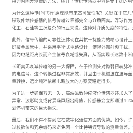
换为时间差测量的方法，绕开了传统传感器中容易受干扰的电
为什么这种“时间飞行”原理能带来高可靠性呢？关键在于它
磁致伸缩传感器的信号传输过程都完全与介质隔离。浮球作为
化工、石油等工况复杂的行业来说，这种对介质免疫的特性，
此外，信号传输的可靠性还体现在其抗干扰能力的精心设计上
屏蔽金属管中，并采用平衡式电路设计，使得外部射频干扰、
因为电缆距离长而产生信号衰减或失真，从而实现长达数十米
长距离无衰减传输的另一大保障，在于检测头对微弱扭转脉冲
的电信号。这个转换过程非常高效，并且由于机械波在波导丝
量转换，远比纯粹依赖电路放大的方案要稳定得多。
为了进一步确保万无一失，高端磁致伸缩液位传感器还加入了
异常、波形畸变或背景噪声超出阈值，传感器会立即通过4-2
划停机带来的巨大损失。
最后，我们不得不提到它在数字化通信方面的优势。如今，许多磁致
过校验位和冗余编码来避免因一个比特错误导致的测量偏差。