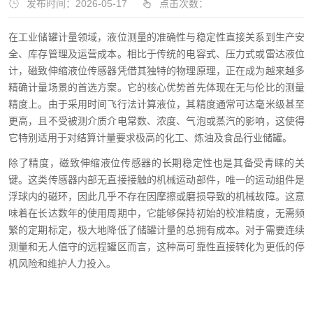
发布时间：2026-05-17
点击次数：
在工业储罐计量领域，液位测量的准确性与稳定性直接关系到生产安
全、库存管理及运营成本。相比于传统的电容式、压力式或雷达液位
计，磁致伸缩液位传感器凭借其独特的物理原理，正在成为越来越多
精确计量场景的首选方案。它的核心优势首先体现在无与伦比的测量
精度上。由于采用时间飞行法计算液位，其精度通常可达毫米级甚至
更高，且不受被测介质介电常数、浓度、气泡或蒸汽的影响，这使得
它特别适用于对结算计量要求极高的化工、炼油及食品行业储罐。
除了精度，磁致伸缩液位传感器的长期稳定性也是其备受青睐的关
键。这类传感器内部无直接接触的机械运动部件，唯一的运动组件是
浮球内的磁环，因此几乎不存在因摩擦或磨损导致的机械故障。这意
味着在长达数年的使用周期中，它能够保持初始的校准精度，无需频
繁的定期标定，极大地降低了储罐计量的总拥有成本。对于需要连续
测量和无人值守的远程罐区而言，这种高可靠性直接转化为更低的停
机风险和维护人力投入。