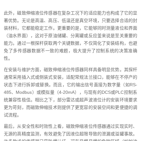
此外，磁致伸缩液位传感器在复杂工况下的适应能力也构成了它的显
著优势。无论是高温、高压、低温还是真空环境，只要选择合适的封
装材料，它都能稳定工作。更重要的是，它能够同时测量液位和界面
（油水界面），这对于原油储罐、分离罐或反应釜来说是至关重要的
能力。通过一根探杆获取两个关键数据，不仅简化了安装结构，也避
免了多传感器数据不一致的难题，极大提升了控制系统的决策准确
性。
在安装与维护方面，磁致伸缩液位传感器同样具备明显优势。其探杆
通常采用插入式或侧装式安装，适配常规法兰接口，能够在不停产的
状态下进行拆卸或替换。而且，它的输出信号直接为数字量（如RS-
485、Modbus）或模拟量（4-20mA），与现有的DCS或PLC控制系
统兼容性极佳。相比之下，部分雷达或超声波液位计的安装环境要求
更为苛刻，而磁致伸缩技术则提供了更宽容的安装空间和更便捷的调
试流程。
最后，从安全性和时效性上看，磁致伸缩液位传感器通过实现实时、
无源的高精度监测，有效避免了因液位超限导致的泄漏或溢罐事故。