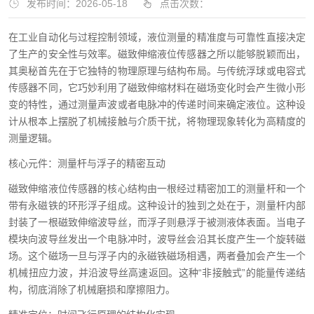
发布时间：2026-05-18
点击次数：
在工业自动化与过程控制领域，液位测量的精准度与可靠性直接决定
了生产的安全性与效率。磁致伸缩液位传感器之所以能够脱颖而出，
其奥秘首先在于它独特的物理原理与结构布局。与传统浮球或电容式
传感器不同，它巧妙利用了磁致伸缩材料在磁场变化时会产生微小形
变的特性，通过测量声波或者电脉冲的传递时间来确定液位。这种设
计从根本上摆脱了机械接触与介质干扰，将物理现象转化为高精度的
测量逻辑。
核心元件：测量杆与浮子的精密互动
磁致伸缩液位传感器的核心结构由一根经过精密加工的测量杆和一个
带有永磁铁的环形浮子组成。这种设计的独到之处在于，测量杆内部
封装了一根磁致伸缩波导丝，而浮子则悬浮于被测液体表面。当电子
模块向波导丝发出一个电脉冲时，波导丝会沿其长度产生一个旋转磁
场。这个磁场一旦与浮子内的永磁铁磁场相遇，两者叠加会产生一个
机械扭应力波，并沿波导丝高速返回。这种“非接触式”的能量传递结
构，彻底消除了机械磨损和摩擦阻力。