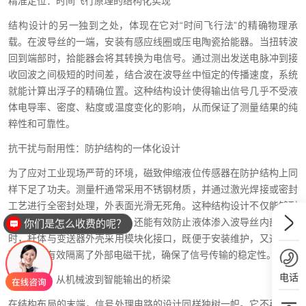
精准定位：时间飞行原理的结构化实现
结构设计的另一独到之处，体现在它对“时间飞行法”的精确物理承
载。在波导丝的一端，安装有感应线圈或压电陶瓷拾能器。当扭转波
回到端部时，拾能器会将其转换为电信号。通过测出发送电脉冲到接
收回波之间极短的时间差，结合波在波导丝中恒定的传播速度，系统
就能计算出浮子的精确位置。这种结构设计使得输出信号几乎不受液
体电导率、密度、粘度或温度变化的影响，从而保证了测量结果的纯
粹性和可靠性。
抗干扰与耐用性：防护结构的一体化设计
为了应对工业现场严苛的环境，磁致伸缩液位传感器在防护结构上同
样下足了功夫。测量杆通常采用不锈钢材质，并通过激光焊接或密封
工艺进行全密封处理，外表面光滑无死角。这种结构设计不仅能够耐
受高温、高压及腐蚀性介质，还能有效防止液体渗入波导丝内部。同
你们是怎么收费的呢？
时，杆体与变送器外壳采用模块化接口，既便于安装维护，又通过电
磁屏蔽层有效隔离了外部电磁干扰，确保了信号传输的稳定性。
电话
信号处理：从机械波到智能输出的桥梁
在结构布局的末端，信号处理电路的设计同样独树一帜。它不再仅仅