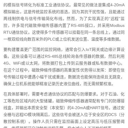
的模拟信号转化为标准工业通信协议。最常见的做法是集成4-20mA
模拟输出，这是传统监控系统的首选，因为其抗干扰性强，且能通过
两线制供电与信号传输简化布线。然而，为了实现真正的“远程”监
控，许多现代磁致伸缩传感器内置了RS-485接口，并采用Modbus
RTU通信协议。这使得多个传感器可以挂载在同一条总线上，通过同
一根双绞线向数百米外的PLC或上位机发送位置、温度等多维数据。
要构建覆盖更广范围的监控网络，通常会引入IoT网关或边缘计算设
备。这些设备可以通过RS-485总线轮询各传感器的数据，然后利用
4G、WiFi或以太网，将数据打包上传到云服务器或私有数据中心。
在这个过程中，磁致伸缩传感器的高重复性优势得以发挥：即使在信
号传输过程中遭遇小幅干扰或重连，数据流也能保持连续且无跳变，
确保上位机系统能够精准记录历史液位曲线，而无需频繁校准。
在具体部署时，需要考虑通信协议的匹配与防爆要求。对于石油、化
工等危险区域内的大型储罐，磁致伸缩传感器通常配有专门的防爆接
线盒，并输出本质安全型（本安型）的4-20mA或HART信号。通过安
全栅与远程IO模块隔离后，这些信号会被送入位于安全区的DCS（分
散控制系统）。操作人员只需在监控画面上设定高压与低压报警阈