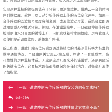
值，传感器即可自动触发远程告警，极大减少人工巡检的频率。
实现远程监控的终极价值在于预警与预测性维护。借助云平台的时间
序列数据库，软件可以自动分析传感器上传的液位变化速率。如果一
台传感器的回波信号强度突然衰减，或液位波动异常，系统会立即通
过短信或APP推送预警。例如，在油罐监控中，一旦磁致伸缩传感器
检测到油水分界面的缓慢上升，可能意味着排水阀故障，远程管理人
员便能提前调度维修，避免生产停滞。
综上所述，磁致伸缩液位传感器通过将精准的时差测量转换为标准的
数字通信协议，再经由网关实现云-端互联，构建了一套低成本、高
可靠性的远程监控体系。无论是应对几百米外的储罐群，还是跨区域
的关键液位点，这套技术路径都能确保您在任何地方，对每毫升液体
了如指掌。
磁致伸缩液位传感器的安装方向有要求吗？
上一篇：
返回列表
磁致伸缩液位传感器的性价比究竟高不高？
下一篇：